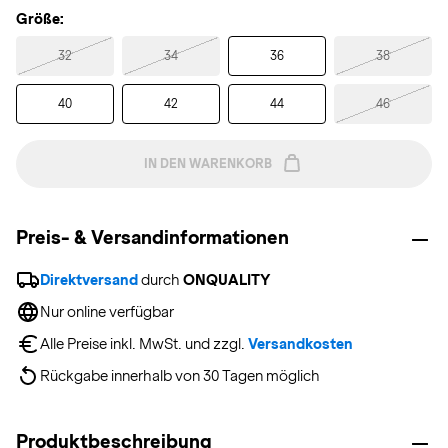
Größe:
32
34
36
38
40
42
44
46
IN DEN WARENKORB
Preis- & Versandinformationen
Direktversand
 durch 
ONQUALITY
Nur online verfügbar
Alle Preise inkl. MwSt. und zzgl. 
Versandkosten
Rückgabe innerhalb von 30 Tagen möglich
Produktbeschreibung