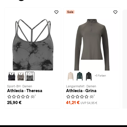
Sale
+5 Farben
Sport-BH · Damen
Langarmshirt · Damen
Athlecia · Theresa
Athlecia · Grina
1
1
(0)
(0)
25,90 €
41,21 €
UVP 54,95 €