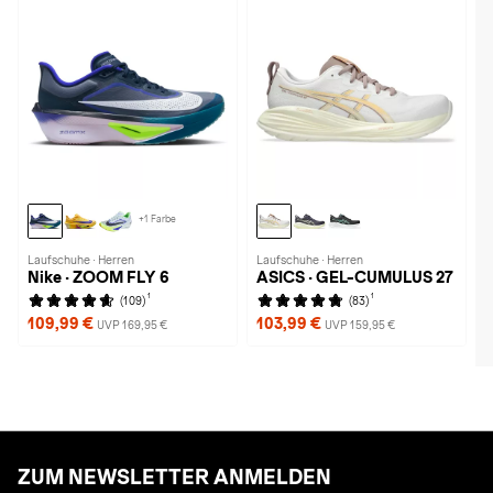
+1 Farbe
Laufschuhe · Herren
Laufschuhe · Herren
Nike · ZOOM FLY 6
ASICS · GEL-CUMULUS 27
1
1
(109)
(83)
109,99 €
103,99 €
UVP 169,95 €
UVP 159,95 €
ZUM NEWSLETTER ANMELDEN