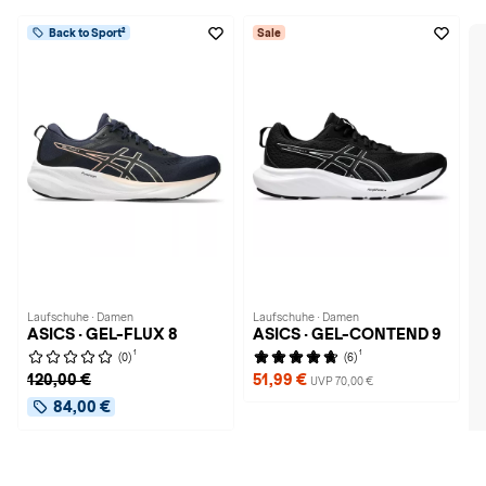
Back to Sport²
Sale
Laufschuhe · Damen
Laufschuhe · Damen
ASICS · GEL-FLUX 8
ASICS · GEL-CONTEND 9
1
1
(0)
(6)
120,00 €
51,99 €
UVP 70,00 €
84,00 €