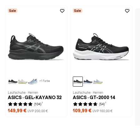
Sale
Sale
+1 Farbe
Laufschuhe · Herren
Laufschuhe · Herren
ASICS · GEL-KAYANO 32
ASICS · GT-2000 14
1
1
(104)
(54)
149,99 €
109,99 €
UVP 200,00 €
UVP 160,00 €