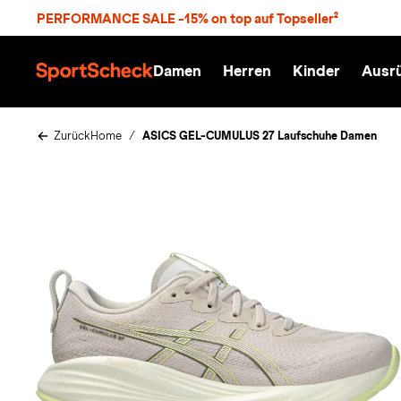
S
PERFORMANCE SALE -15% on top auf Topseller²
p
r
n
Damen
Herren
Kinder
Ausr
g
S
e
p
z
o
u
r
Zurück
Home
ASICS GEL-CUMULUS 27 Laufschuhe Damen
m
t
H
S
a
c
u
h
p
e
t
c
k
n
h
a
t