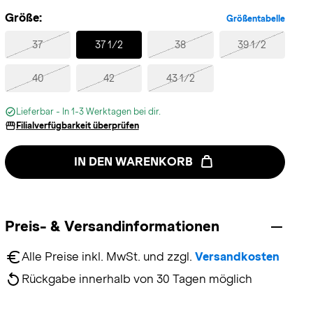
Größe:
Größentabelle
Selected
37
37 1/2
38
39 1/2
40
42
43 1/2
Lieferbar - In 1-3 Werktagen bei dir.
Filialverfügbarkeit überprüfen
IN DEN WARENKORB
Preis- & Versandinformationen
Alle Preise inkl. MwSt. und zzgl. 
Versandkosten
Rückgabe innerhalb von 30 Tagen möglich