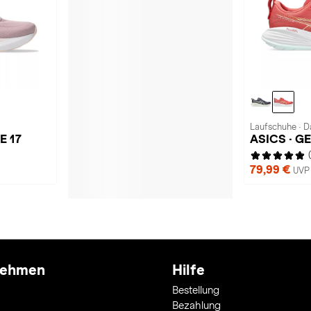
Laufschuhe · 
E 17
ASICS · G
79,99 €
UVP 
nehmen
Hilfe
Bestellung
Bezahlung