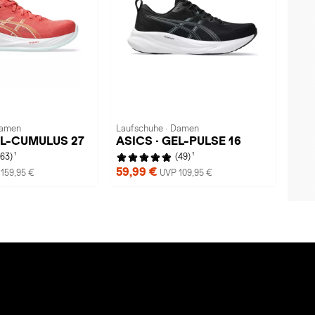
Damen
Laufschuhe · Damen
EL-CUMULUS 27
ASICS · GEL-PULSE 16
1
1
(63)
(49)
59,99 €
159,95 €
UVP 109,95 €