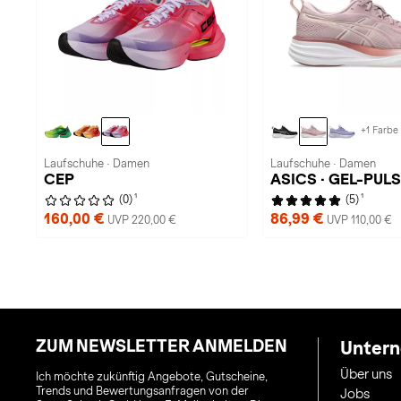
+1 Farbe
Laufschuhe · Damen
Laufschuhe · Damen
CEP
ASICS · GEL-PULS
1
1
(0)
(5)
160,00 €
86,99 €
UVP 220,00 €
UVP 110,00 €
ZUM NEWSLETTER ANMELDEN
Unter
Über uns
Ich möchte zukünftig Angebote, Gutscheine,
Trends und Bewertungsanfragen von der
Jobs