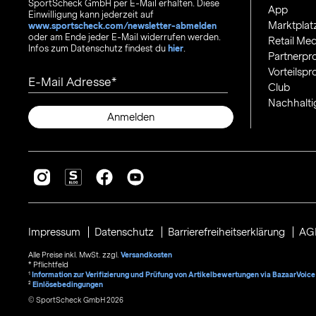
SportScheck GmbH per E-Mail erhalten. Diese
App
Einwilligung kann jederzeit auf
Marktplat
www.sportscheck.com/newsletter-abmelden
oder am Ende jeder E-Mail widerrufen werden.
Retail Med
Infos zum Datenschutz findest du
hier
.
Partnerp
Vorteilsp
E-Mail Adresse
Club
Nachhalti
Anmelden
Impressum
Datenschutz
Barrierefreiheitserklärung
AG
Alle Preise inkl. MwSt. zzgl.
Versandkosten
* Pflichtfeld
1
Information zur Verifizierung und Prüfung von Artikelbewertungen via BazaarVoice
²
Einlösebedingungen
© SportScheck GmbH 2026