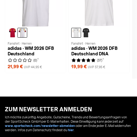
Fanshirt · Herren
Fanshirt · Herren
adidas · WM 2026 DFB
adidas · WM 2026 DFB
Deutschland
Deutschland DNA
1
1
(0)
(37)
21,99 €
19,99 €
UVP 44,95 €
UVP 37,95 €
ZUM NEWSLETTER ANMELDEN
Ich möchte zukünftig Angebote, Gutscheine, Trends und Bewertungsanfragen von
der SportScheck GmbH per E-Mail erhalten. Diese Einwilligung kann jederzeit auf
www.sportscheck.com/newsletter-abmelden
oder am Ende jeder E-Mail widerrufen
werden. Infos zum Datenschutz findest du
hier
.