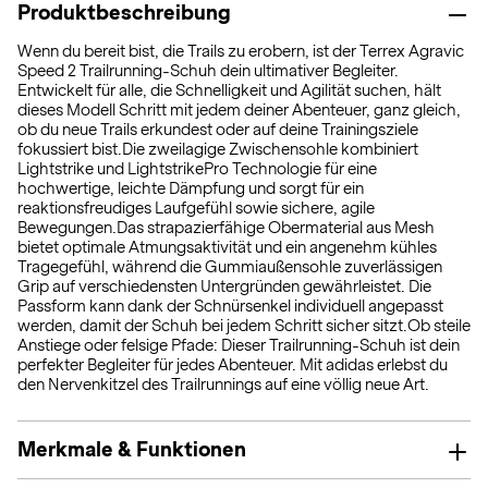
Produktbeschreibung
Wenn du bereit bist, die Trails zu erobern, ist der Terrex Agravic
Speed 2 Trailrunning-Schuh dein ultimativer Begleiter.
Entwickelt für alle, die Schnelligkeit und Agilität suchen, hält
dieses Modell Schritt mit jedem deiner Abenteuer, ganz gleich,
ob du neue Trails erkundest oder auf deine Trainingsziele
fokussiert bist.Die zweilagige Zwischensohle kombiniert
Lightstrike und LightstrikePro Technologie für eine
hochwertige, leichte Dämpfung und sorgt für ein
reaktionsfreudiges Laufgefühl sowie sichere, agile
Bewegungen.Das strapazierfähige Obermaterial aus Mesh
bietet optimale Atmungsaktivität und ein angenehm kühles
Tragegefühl, während die Gummiaußensohle zuverlässigen
Grip auf verschiedensten Untergründen gewährleistet. Die
Passform kann dank der Schnürsenkel individuell angepasst
werden, damit der Schuh bei jedem Schritt sicher sitzt.Ob steile
Anstiege oder felsige Pfade: Dieser Trailrunning-Schuh ist dein
perfekter Begleiter für jedes Abenteuer. Mit adidas erlebst du
den Nervenkitzel des Trailrunnings auf eine völlig neue Art.
Merkmale & Funktionen