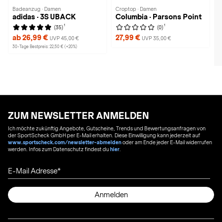
Badeanzug · Damen
Croptop · Damen
adidas · 3S UBACK
Columbia · Parsons Point
1
1
(35)
(0)
ab 26,99 €
27,99 €
UVP 45,00 €
UVP 35,00 €
30-Tage Bestpreis: 22,50 € (+20%)
ZUM NEWSLETTER ANMELDEN
Ich möchte zukünftig Angebote, Gutscheine, Trends und Bewertungsanfragen von
der SportScheck GmbH per E-Mail erhalten. Diese Einwilligung kann jederzeit auf
www.sportscheck.com/newsletter-abmelden
oder am Ende jeder E-Mail widerrufen
werden. Infos zum Datenschutz findest du
hier
.
E-Mail Adresse
Anmelden