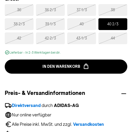
Selected
36
36 2/3
37 1/3
38
38 2/3
39 1/3
40
40 2/3
42
42 2/3
43 1/3
44
Lieferbar - In 2-3 Werktagen bei dir.
IN DEN WARENKORB
Preis- & Versandinformationen
Direktversand
 durch 
ADIDAS-AG
Nur online verfügbar
Alle Preise inkl. MwSt. und zzgl. 
Versandkosten