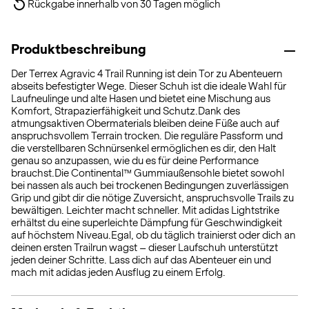
Rückgabe innerhalb von 30 Tagen möglich
Produktbeschreibung
Der Terrex Agravic 4 Trail Running ist dein Tor zu Abenteuern
abseits befestigter Wege. Dieser Schuh ist die ideale Wahl für
Laufneulinge und alte Hasen und bietet eine Mischung aus
Komfort, Strapazierfähigkeit und Schutz.Dank des
atmungsaktiven Obermaterials bleiben deine Füße auch auf
anspruchsvollem Terrain trocken. Die reguläre Passform und
die verstellbaren Schnürsenkel ermöglichen es dir, den Halt
genau so anzupassen, wie du es für deine Performance
brauchst.Die Continental™ Gummiaußensohle bietet sowohl
bei nassen als auch bei trockenen Bedingungen zuverlässigen
Grip und gibt dir die nötige Zuversicht, anspruchsvolle Trails zu
bewältigen. Leichter macht schneller. Mit adidas Lightstrike
erhältst du eine superleichte Dämpfung für Geschwindigkeit
auf höchstem Niveau.Egal, ob du täglich trainierst oder dich an
deinen ersten Trailrun wagst – dieser Laufschuh unterstützt
jeden deiner Schritte. Lass dich auf das Abenteuer ein und
mach mit adidas jeden Ausflug zu einem Erfolg.