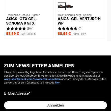
Trailrunning Schuhe · Damen
Trailrunning Schuhe · Damen
ASICS · GTX GEL-
ASICS · GEL-VENTURE 11
SONOMA 8 GTX
WP
1
1
(30)
(7)
93,99 €
68,99 €
UVP 120,00 €
UVP 95,00 €
ZUM NEWSLETTER ANMELDEN
Ich möchte zukünftig Angebote, Gutscheine, Trends und Bewertungsanfragen von
der SportScheck GmbH per E-Mail erhalten. Diese Einwilligung kann jederzeit auf
www.sportscheck.com/newsletter-abmelden
oder am Ende jeder E-Mail widerrufen
werden. Infos zum Datenschutz findest du
hier
.
E-Mail Adresse
Anmelden