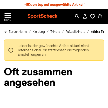
S
-15% on top auf ausgewählte Artikel²
p
r
n
S
MENÜ
g
p
e
o
z
Zurück
Home
Kleidung
Trikots
Fußballtrikots
adidas Team 
r
u
t
m
S
H
Leider ist der gewünschte Artikel aktuell nicht
c
a
lieferbar. Schau dir stattdessen die folgenden
h
u
Empfehlungen an.
e
p
c
t
k
Oft zusammen
n
h
angesehen
a
t