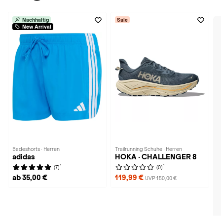
Nachhaltig
Sale
New Arrival
Badeshorts · Herren
Trailrunning Schuhe · Herren
adidas
HOKA · CHALLENGER 8
1
1
(7)
(0)
ab 35,00 €
119,99 €
UVP 150,00 €