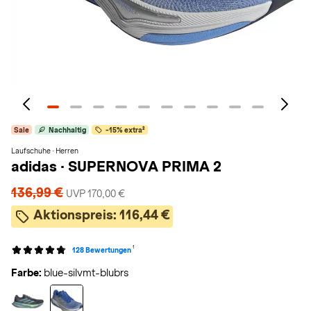
Sale
Nachhaltig
-15% extra²
Laufschuhe · Herren
adidas
·
SUPERNOVA PRIMA 2
136,99 €
UVP 170,00 €
Aktionspreis:
116,44 €
1
128 Bewertungen
Farbe:
blue-silvmt-blubrs