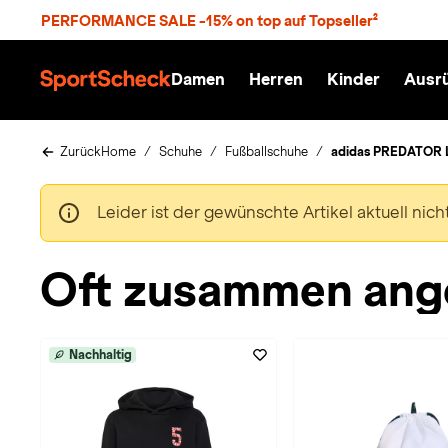
S
PERFORMANCE SALE -15% on top auf Topseller²
p
r
n
Damen
Herren
Kinder
Ausr
g
S
e
p
z
o
u
r
Zurück
Home
Schuhe
Fußballschuhe
adidas PREDATOR L
m
t
H
S
a
c
Leider ist der gewünschte Artikel aktuell nic
u
h
p
e
t
c
Oft zusammen ang
k
n
h
a
Nachhaltig
t