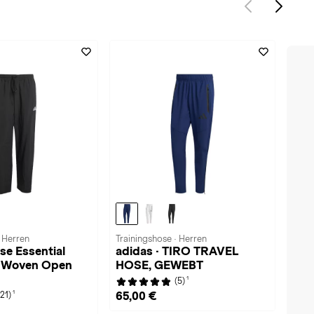
· Herren
Trainingshose · Herren
se Essential
adidas · TIRO TRAVEL
o Woven Open
HOSE, GEWEBT
1
(5)
1
65,00 €
(21)