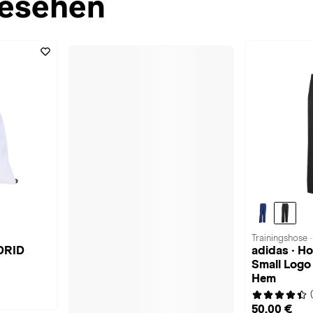
esehen
Trainingshose 
DRID
adidas · Ho
Small Log
Hem
50,00 €