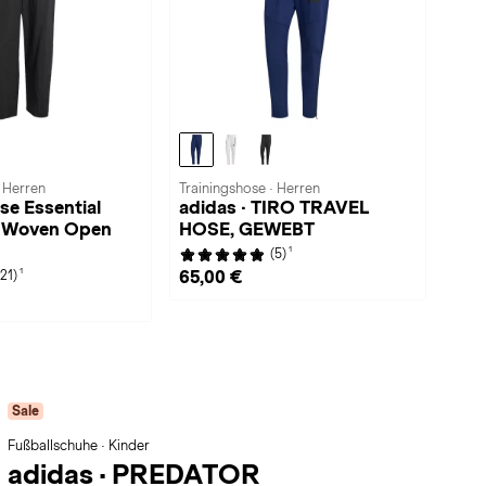
· Herren
Trainingshose · Herren
se Essential
adidas · TIRO TRAVEL
o Woven Open
HOSE, GEWEBT
1
(5)
1
65,00 €
(21)
Sale
Fußballschuhe · Kinder
adidas
·
PREDATOR