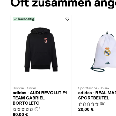
Oft zusammen ang
Nachhaltig
Hoodie · Kinder
Sporttasche · Unisex
adidas · AUDI REVOLUT F1
adidas · REAL MA
TEAM GABRIEL
SPORTBEUTEL
BORTOLETO
1
(0)
1
20,00 €
(0)
60,00 €