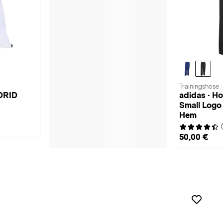
Trainingshose 
DRID
adidas · Ho
Small Log
Hem
50,00 €