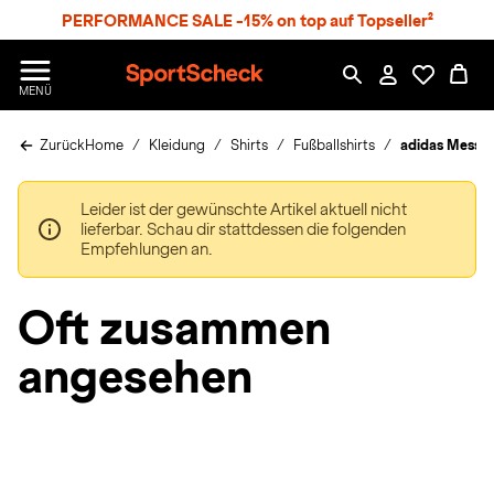
S
PERFORMANCE SALE -15% on top auf Topseller²
p
r
n
S
MENÜ
g
p
e
o
z
Zurück
Home
Kleidung
Shirts
Fußballshirts
adidas Messi 
r
u
t
m
S
H
Leider ist der gewünschte Artikel aktuell nicht
c
a
lieferbar. Schau dir stattdessen die folgenden
h
u
Empfehlungen an.
e
p
c
t
k
Oft zusammen
n
h
angesehen
a
t