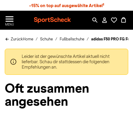
S
-15% on top auf ausgewählte Artikel²
p
r
n
S
MENÜ
g
p
e
o
z
Zurück
Home
Schuhe
Fußballschuhe
adidas F50 PRO FG Fußb
r
u
t
m
S
H
Leider ist der gewünschte Artikel aktuell nicht
c
a
lieferbar. Schau dir stattdessen die folgenden
h
u
Empfehlungen an.
e
p
c
t
k
Oft zusammen
n
h
angesehen
a
t