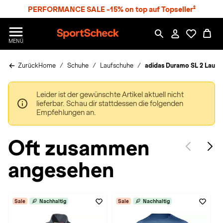
S
PERFORMANCE SALE -15% on top auf Topseller²
p
r
n
S
MENÜ
g
p
e
o
z
Zurück
Home
Schuhe
Laufschuhe
adidas Duramo SL 2 Laufs
r
u
t
m
S
H
Leider ist der gewünschte Artikel aktuell nicht
c
a
lieferbar. Schau dir stattdessen die folgenden
h
u
Empfehlungen an.
e
p
c
t
k
Oft zusammen
n
h
angesehen
a
t
Sale
Nachhaltig
Sale
Nachhaltig