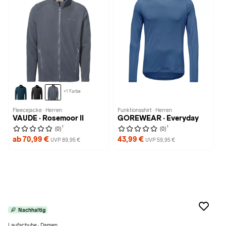
+1 Farbe
Fleecejacke · Herren
Funktionsshirt · Herren
VAUDE · Rosemoor II
GOREWEAR · Everyday
1
1
(0)
(0)
ab 70,99 €
43,99 €
UVP 89,95 €
UVP 59,95 €
Nachhaltig
Laufschuhe · Damen