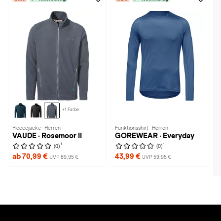
+1 Farbe
Fleecejacke · Herren
Funktionsshirt · Herren
VAUDE · Rosemoor II
GOREWEAR · Everyday
1
1
(0)
(0)
ab 70,99 €
43,99 €
UVP 89,95 €
UVP 59,95 €