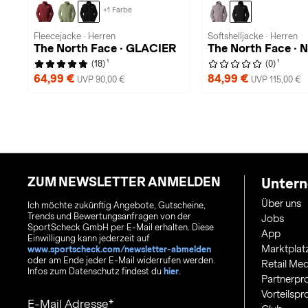
+1 Farbe
Fleecejacke · Herren
Softshelljacke · Herren
The North Face · GLACIER
The North Face · 
1
1
(18)
(0)
64,99 €
84,99 €
UVP 90,00 €
UVP 115,00 €
ZUM NEWSLETTER ANMELDEN
Unter
Über uns
Ich möchte zukünftig Angebote, Gutscheine,
Trends und Bewertungsanfragen von der
Jobs
SportScheck GmbH per E-Mail erhalten. Diese
App
Einwilligung kann jederzeit auf
Marktplat
www.sportscheck.com/newsletter-abmelden
oder am Ende jeder E-Mail widerrufen werden.
Retail Med
Infos zum Datenschutz findest du
hier
.
Partnerp
Vorteilsp
E-Mail Adresse