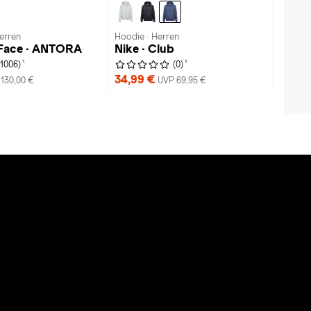
erren
Hoodie · Herren
 Face · ANTORA
Nike · Club
1
1
(1006)
(0)
34,99 €
130,00 €
UVP 69,95 €