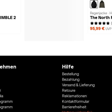
Regenjacke · H
NIMBLE 2
The North
95,99 €
UVP 
nehmen
Hilfe
Bestellung
Bezahlung
Versand & Lieferung
z
Retoure
ia
Reklamationen
rogramm
Kontaktformular
rogramm
Barrierefreiheit