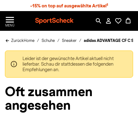
S
-15% on top auf ausgewählte Artikel²
p
r
n
S
MENÜ
g
p
e
o
z
Zurück
Home
Schuhe
Sneaker
adidas ADVANTAGE CF C Sne
r
u
t
m
S
H
Leider ist der gewünschte Artikel aktuell nicht
c
a
lieferbar. Schau dir stattdessen die folgenden
h
u
Empfehlungen an.
e
p
c
t
k
Oft zusammen
n
h
angesehen
a
t