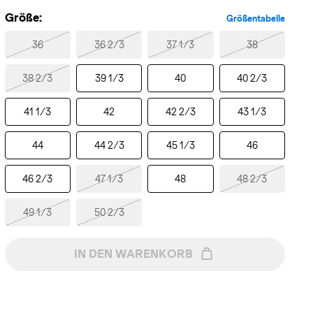
Größe:
Größentabelle
36
36 2/3
37 1/3
38
38 2/3
39 1/3
40
40 2/3
41 1/3
42
42 2/3
43 1/3
44
44 2/3
45 1/3
46
46 2/3
47 1/3
48
48 2/3
49 1/3
50 2/3
IN DEN WARENKORB