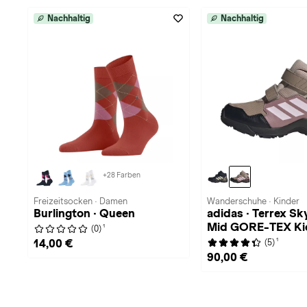
Nachhaltig
Nachhaltig
+28 Farben
Freizeitsocken · Damen
Wanderschuhe · Kinder
Burlington · Queen
adidas · Terrex S
Mid GORE-TEX Ki
1
(0)
1
14,00 €
(5)
90,00 €