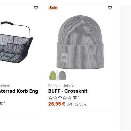
Sale
Unisex
Beanie · Unisex
nterrad Korb Eng
BUFF · Crossknit
1
(0)
1
26,95 €
(0)
UVP 32,95 €