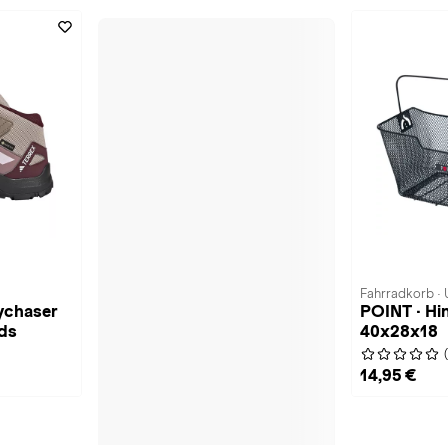
Fahrradkorb · 
kychaser
POINT · Hi
ds
40x28x18
14,95 €