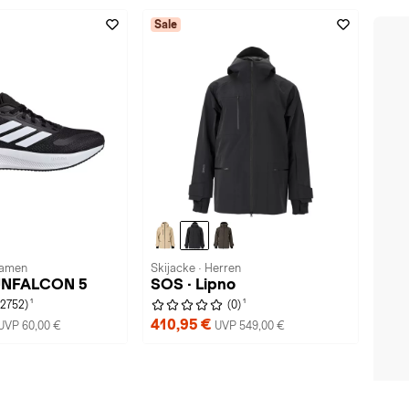
Sale
Damen
Skijacke · Herren
RUNFALCON 5
SOS · Lipno
1
1
(2752)
(0)
410,95 €
UVP 60,00 €
UVP 549,00 €