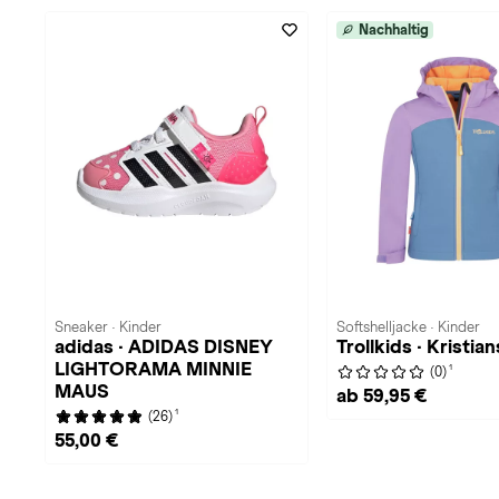
Nachhaltig
Sneaker · Kinder
Softshelljacke · Kinder
adidas · ADIDAS DISNEY
Trollkids · Kristia
LIGHTORAMA MINNIE
1
(0)
MAUS
ab 59,95 €
1
(26)
55,00 €