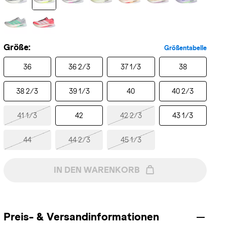
Größe:
Größentabelle
36
36 2/3
37 1/3
38
38 2/3
39 1/3
40
40 2/3
41 1/3
42
42 2/3
43 1/3
44
44 2/3
45 1/3
IN DEN WARENKORB
Preis- & Versandinformationen