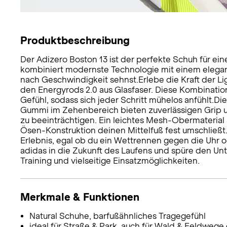
Produktbeschreibung
Der Adizero Boston 13 ist der perfekte Schuh für ein
kombiniert modernste Technologie mit einem elegan
nach Geschwindigkeit sehnst.Erlebe die Kraft der Li
den Energyrods 2.0 aus Glasfaser. Diese Kombinatio
Gefühl, sodass sich jeder Schritt mühelos anfühlt.D
Gummi im Zehenbereich bieten zuverlässigen Grip 
zu beeinträchtigen. Ein leichtes Mesh-Obermaterial 
Ösen-Konstruktion deinen Mittelfuß fest umschließt
Erlebnis, egal ob du ein Wettrennen gegen die Uhr o
adidas in die Zukunft des Laufens und spüre den Unt
Training und vielseitige Einsatzmöglichkeiten.
Merkmale & Funktionen
Natural Schuhe, barfußähnliches Tragegefühl
ideal für Straße & Park, auch für Wald & Feldwege