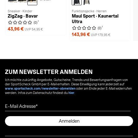
Sneaker · Kinder
Funktionsjacke · Herren
ZigZag · Bavar
Maul Sport · Kaunertal
Ultra
1
(0)
1
(0)
43,96 €
UVP 54,95 €
143,96 €
UVP 179,95 €
ZUM NEWSLETTER ANMELDEN
Ich möchte zukünftig Angebote, Gutscheine, Trends und Bewertungsanfragen von
der SportScheck GmbH per E-Mail erhalten. Diese Einwilligung kann jederzeit auf
www.sportscheck.com/newsletter-abmelden
oder am Ende jeder E-Mail widerrufen
werden. Infos zum Datenschutz findest du
hier
.
E-Mail Adresse
Anmelden