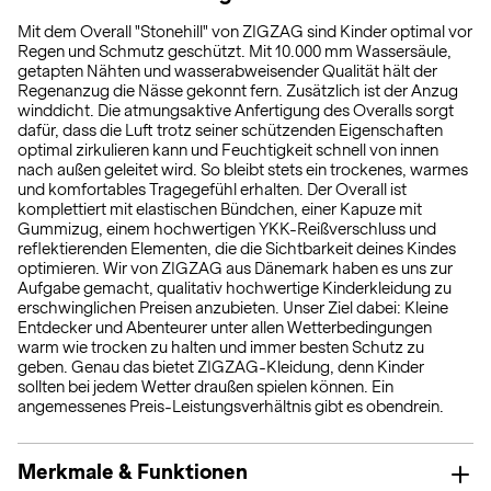
Mit dem Overall "Stonehill" von ZIGZAG sind Kinder optimal vor
Regen und Schmutz geschützt. Mit 10.000 mm Wassersäule,
getapten Nähten und wasserabweisender Qualität hält der
Regenanzug die Nässe gekonnt fern. Zusätzlich ist der Anzug
winddicht. Die atmungsaktive Anfertigung des Overalls sorgt
dafür, dass die Luft trotz seiner schützenden Eigenschaften
optimal zirkulieren kann und Feuchtigkeit schnell von innen
nach außen geleitet wird. So bleibt stets ein trockenes, warmes
und komfortables Tragegefühl erhalten. Der Overall ist
komplettiert mit elastischen Bündchen, einer Kapuze mit
Gummizug, einem hochwertigen YKK-Reißverschluss und
reflektierenden Elementen, die die Sichtbarkeit deines Kindes
optimieren. Wir von ZIGZAG aus Dänemark haben es uns zur
Aufgabe gemacht, qualitativ hochwertige Kinderkleidung zu
erschwinglichen Preisen anzubieten. Unser Ziel dabei: Kleine
Entdecker und Abenteurer unter allen Wetterbedingungen
warm wie trocken zu halten und immer besten Schutz zu
geben. Genau das bietet ZIGZAG-Kleidung, denn Kinder
sollten bei jedem Wetter draußen spielen können. Ein
angemessenes Preis-Leistungsverhältnis gibt es obendrein.
Merkmale & Funktionen