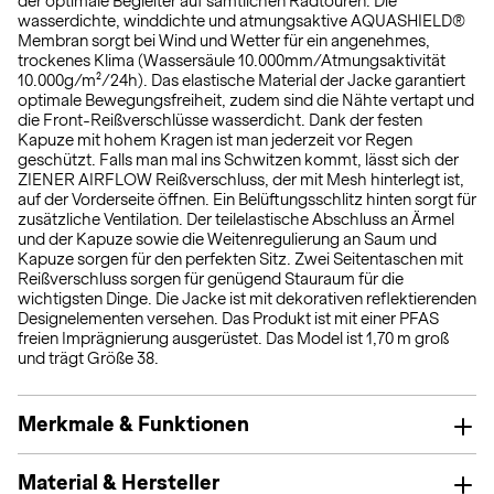
der optimale Begleiter auf sämtlichen Radtouren: Die
wasserdichte, winddichte und atmungsaktive AQUASHIELD®
Membran sorgt bei Wind und Wetter für ein angenehmes,
trockenes Klima (Wassersäule 10.000mm/Atmungsaktivität
10.000g/m²/24h). Das elastische Material der Jacke garantiert
optimale Bewegungsfreiheit, zudem sind die Nähte vertapt und
die Front-Reißverschlüsse wasserdicht. Dank der festen
Kapuze mit hohem Kragen ist man jederzeit vor Regen
geschützt. Falls man mal ins Schwitzen kommt, lässt sich der
ZIENER AIRFLOW Reißverschluss, der mit Mesh hinterlegt ist,
auf der Vorderseite öffnen. Ein Belüftungsschlitz hinten sorgt für
zusätzliche Ventilation. Der teilelastische Abschluss an Ärmel
und der Kapuze sowie die Weitenregulierung an Saum und
Kapuze sorgen für den perfekten Sitz. Zwei Seitentaschen mit
Reißverschluss sorgen für genügend Stauraum für die
wichtigsten Dinge. Die Jacke ist mit dekorativen reflektierenden
Designelementen versehen. Das Produkt ist mit einer PFAS
freien Imprägnierung ausgerüstet. Das Model ist 1,70 m groß
und trägt Größe 38.
Merkmale & Funktionen
Material & Hersteller