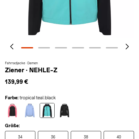
Fahrradjacke · Damen
Ziener
·
NEHLE-Z
139,99 €
Farbe:
tropical teal.black
Größe:
34
36
38
40