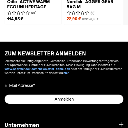
Odlo · ACTIVE WARM
Nordisk · AGGER GEAR
ECO UNI HERITAGE
BAG M
1
1
(0)
(0)
114,95 €
22,90 €
UVP 26,95 €
ZUM NEWSLETTER ANMELDEN
Ich möchte zukünftig Angebote, Gutscheine, Trends und Bewertungsanfragen von
der SportScheck GmbH per E-Mail erhalten. Diese Einwilligung kann jederzeit auf
www.sportscheck.com/newsletter-abmelden
oder am Ende jeder E-Mail widerrufen
werden. Infos zum Datenschutz findest du
hier
.
E-Mail Adresse
Anmelden
Unternehmen