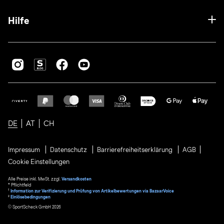
Hilfe
DE
AT
CH
Impressum
Datenschutz
Barrierefreiheitserklärung
AGB
Cookie Einstellungen
Alle Preise inkl. MwSt. zzgl.
Versandkosten
* Pflichtfeld
1
Information zur Verifizierung und Prüfung von Artikelbewertungen via BazaarVoice
²
Einlösebedingungen
© SportScheck GmbH 2026