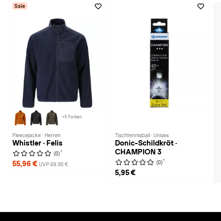
Sale
+5 Farben
Fleecejacke · Herren
Tischtennisball · Unisex
Whistler · Felis
Donic-Schildkröt ·
CHAMPION 3
1
(0)
1
(0)
55,96 €
UVP 69,95 €
5,95 €