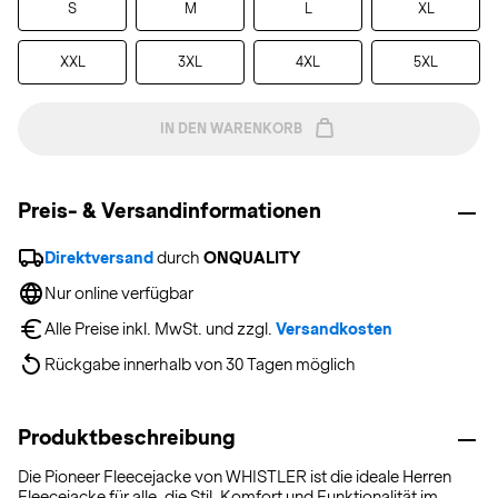
S
M
L
XL
XXL
3XL
4XL
5XL
IN DEN WARENKORB
Preis- & Versandinformationen
Direktversand
 durch 
ONQUALITY
Nur online verfügbar
Alle Preise inkl. MwSt. und zzgl. 
Versandkosten
Rückgabe innerhalb von 30 Tagen möglich
Produktbeschreibung
Die Pioneer Fleecejacke von WHISTLER ist die ideale Herren
Fleecejacke für alle, die Stil, Komfort und Funktionalität im