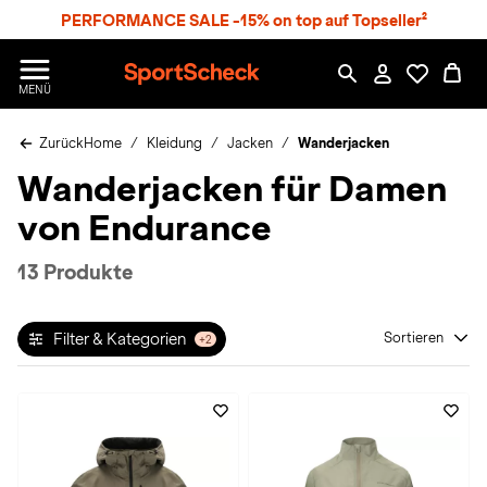
S
PERFORMANCE SALE -15% on top auf Topseller²
p
r
n
S
MENÜ
g
p
e
o
z
Zurück
Home
Kleidung
Jacken
Wanderjacken
r
u
t
Wanderjacken für Damen
m
S
H
c
von Endurance
a
h
u
e
p
c
13 Produkte
t
k
n
h
Filter & Kategorien
Sortieren
+2
a
t