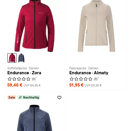
Softshelljacke · Damen
Fleecejacke · Damen
Endurance · Zora
Endurance · Almaty
1
1
(0)
(0)
59,46 €
51,95 €
UVP 84,95 €
UVP 64,95 €
Sale
Nachhaltig