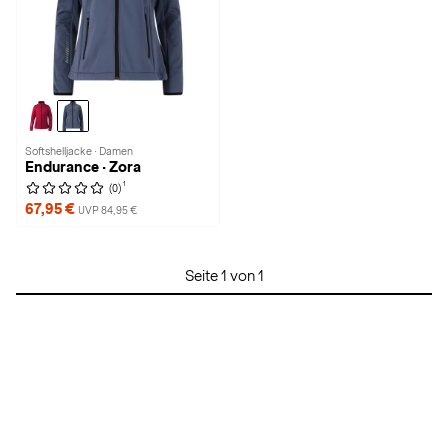
Softshelljacke · Damen
Endurance · Zora
1
(0)
67,95 €
UVP 84,95 €
Seite 1 von 1