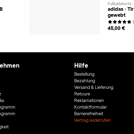
Fußballshorts ·
LB
adidas · Ti
gewebt
45,00 €
nehmen
Hilfe
Bestellung
Bezahlung
Versand & Lieferung
z
Retoure
ia
Reklamationen
rogramm
Kontaktformular
rogramm
Barrierefreiheit
Vertrag widerrufen
gkeit