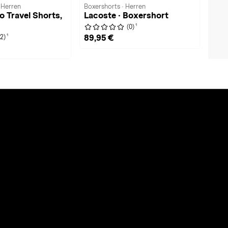
 Herren
Boxershorts · Herren
ro Travel Shorts,
Lacoste · Boxershort
1
(0)
1
89,95 €
(2)