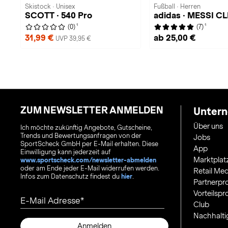
Skistock · Unisex
Fußball · Herren
SCOTT · 540 Pro
adidas · MESSI C
1
1
(0)
(7)
31,99 €
ab 25,00 €
UVP 39,95 €
ZUM NEWSLETTER ANMELDEN
Unter
Über uns
Ich möchte zukünftig Angebote, Gutscheine,
Trends und Bewertungsanfragen von der
Jobs
SportScheck GmbH per E-Mail erhalten. Diese
App
Einwilligung kann jederzeit auf
Marktplat
www.sportscheck.com/newsletter-abmelden
oder am Ende jeder E-Mail widerrufen werden.
Retail Med
Infos zum Datenschutz findest du
hier
.
Partnerp
Vorteilsp
E-Mail Adresse
Club
Nachhalti
Anmelden