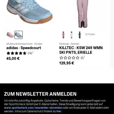
+3 Farben
Multifunktionsschuhe · Kinder
Skihose · Damen
adidas · Speedcourt
KILLTEC · KSW 249 WMN
SKI PNTS_ERIELLE
1
(14)
1
(0)
45,00 €
129,95 €
ZUM NEWSLETTER ANMELDEN
Ich möchte zukünftig Angebote, Gutscheine, Trends und Bewertungsanfragen von
der SportScheck GmbH per E-Mail erhalten. Diese Einwilligung kann jederzeit auf
www.sportscheck.com/newsletter-abmelden
oder am Ende jeder E-Mail widerrufen
werden. Infos zum Datenschutz findest du
hier
.