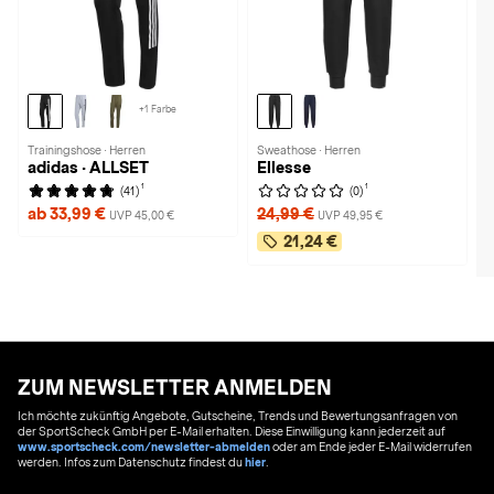
+1 Farbe
Trainingshose · Herren
Sweathose · Herren
adidas · ALLSET
Ellesse
1
1
(41)
(0)
ab 33,99 €
24,99 €
UVP 45,00 €
UVP 49,95 €
21,24 €
ZUM NEWSLETTER ANMELDEN
Ich möchte zukünftig Angebote, Gutscheine, Trends und Bewertungsanfragen von
der SportScheck GmbH per E-Mail erhalten. Diese Einwilligung kann jederzeit auf
www.sportscheck.com/newsletter-abmelden
oder am Ende jeder E-Mail widerrufen
werden. Infos zum Datenschutz findest du
hier
.