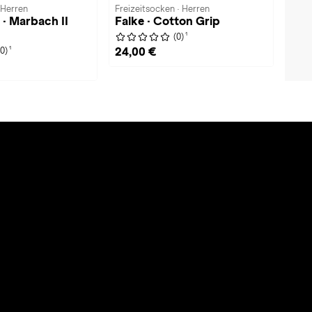
 Herren
Freizeitsocken · Herren
 · Marbach II
Falke · Cotton Grip
1
(0)
1
24,00 €
(0)