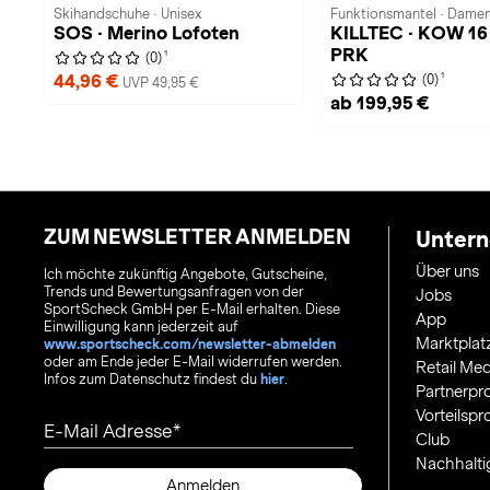
Skihandschuhe · Unisex
Funktionsmantel · Dame
SOS · Merino Lofoten
KILLTEC · KOW 1
PRK
1
(0)
1
44,96 €
(0)
UVP 49,95 €
ab 199,95 €
ZUM NEWSLETTER ANMELDEN
Unter
Über uns
Ich möchte zukünftig Angebote, Gutscheine,
Trends und Bewertungsanfragen von der
Jobs
SportScheck GmbH per E-Mail erhalten. Diese
App
Einwilligung kann jederzeit auf
Marktplat
www.sportscheck.com/newsletter-abmelden
oder am Ende jeder E-Mail widerrufen werden.
Retail Med
Infos zum Datenschutz findest du
hier
.
Partnerp
Vorteilsp
E-Mail Adresse
Club
Nachhalti
Anmelden