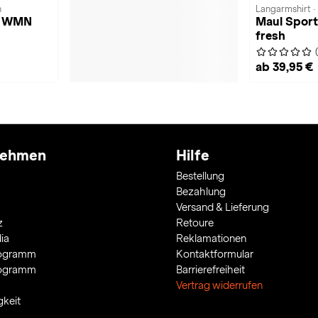
n
Langarmshirt ·
6 WMN
Maul Sport
fresh
ab 39,95 €
nehmen
Hilfe
Bestellung
Bezahlung
Versand & Lieferung
z
Retoure
ia
Reklamationen
rogramm
Kontaktformular
rogramm
Barrierefreiheit
Vertrag widerrufen
gkeit