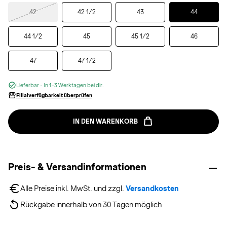
Selected
42
42 1/2
43
44
44 1/2
45
45 1/2
46
47
47 1/2
Lieferbar - In 1-3 Werktagen bei dir.
Filialverfügbarkeit überprüfen
IN DEN WARENKORB
Preis- & Versandinformationen
Alle Preise inkl. MwSt. und zzgl. 
Versandkosten
Rückgabe innerhalb von 30 Tagen möglich