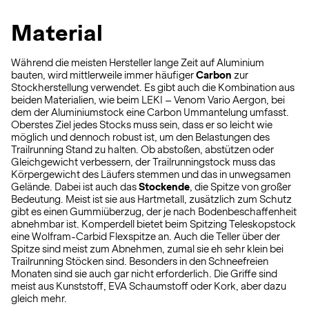
Material
Während die meisten Hersteller lange Zeit auf Aluminium
bauten, wird mittlerweile immer häufiger
Carbon
zur
Stockherstellung verwendet. Es gibt auch die Kombination aus
beiden Materialien, wie beim LEKI – Venom Vario Aergon, bei
dem der Aluminiumstock eine Carbon Ummantelung umfasst.
Oberstes Ziel jedes Stocks muss sein, dass er so leicht wie
möglich und dennoch robust ist, um den Belastungen des
Trailrunning Stand zu halten. Ob abstoßen, abstützen oder
Gleichgewicht verbessern, der Trailrunningstock muss das
Körpergewicht des Läufers stemmen und das in unwegsamen
Gelände. Dabei ist auch das
Stockende
, die Spitze von großer
Bedeutung. Meist ist sie aus Hartmetall, zusätzlich zum Schutz
gibt es einen Gummiüberzug, der je nach Bodenbeschaffenheit
abnehmbar ist. Komperdell bietet beim Spitzing Teleskopstock
eine Wolfram-Carbid Flexspitze an. Auch die Teller über der
Spitze sind meist zum Abnehmen, zumal sie eh sehr klein bei
Trailrunning Stöcken sind. Besonders in den Schneefreien
Monaten sind sie auch gar nicht erforderlich. Die Griffe sind
meist aus Kunststoff, EVA Schaumstoff oder Kork, aber dazu
gleich mehr.