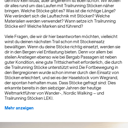
definitiv kein Muss, aber angenehm ist eben schon. Wir wollen
dir alles rund um das Laufen mit Trailrunning Stöcken näher
bringen. Welche Stöcke gibt es? Was ist die richtige Länge?
Wie verändert sich die Lauftechnik mit Stöcken? Welche
Materialien werden verwendet? Wann setze ich Trailrunning
Stöcke ein? Welche Marken sind führend?
Viele Fragen, die wir dir hier beantworten möchten, vielleicht
wirst du deinen nächsten Trail schon mit Stockeinsatz
bewältigen. Wenn du deine Stöcke richtig einsetzt, werden sie
dir in den Bergen viel Entlastung bieten. Denn vor allem bei
steilen Anstiegen ebenso wie bei Bergab Passagen ist neben
guter Kondition, eine gute Trittsicherheit erforderlich, die durch
die Trailrunning Stöcke unterstützt wird.Die Fortbewegung in
den Bergregionen wurde schon immer durch den Einsatz von
Stöcken erleichtert, und sei es der Haselstock vom Wegrand,
der spontan herhalten muss. Dass Stöcke gefragt sind: Dies
erkannte bereits in den siebziger Jahren der heutige
Weltmarktführer von Wander-, Nordic Walking – und
Trailrunning Stöcken LEKI.
Mehr anzeigen