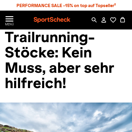
S
PERFORMANCE SALE -15% on top auf Topseller²
p
r
n
S
MENÜ
g
p
Trailrunning-
e
o
z
r
u
t
Stöcke: Kein
m
S
H
c
a
Muss, aber sehr
h
u
e
p
c
t
hilfreich!
k
n
h
a
t