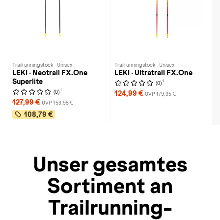
Trailrunningstock · Unisex
Trailrunningstock · Unisex
LEKI · Neotrail FX.One
LEKI · Ultratrail FX.One
Superlite
1
(0)
1
(0)
124,99 €
UVP 179,95 €
127,99 €
UVP 159,95 €
108,79 €
Unser gesamtes
Sortiment an
Trailrunning-