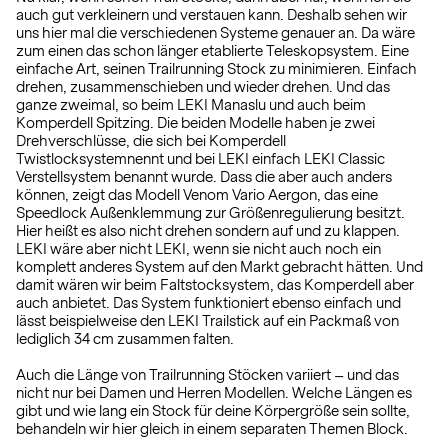
auch gut verkleinern und verstauen kann. Deshalb sehen wir
uns hier mal die verschiedenen Systeme genauer an. Da wäre
zum einen das schon länger etablierte Teleskopsystem. Eine
einfache Art, seinen Trailrunning Stock zu minimieren. Einfach
drehen, zusammenschieben und wieder drehen. Und das
ganze zweimal, so beim LEKI Manaslu und auch beim
Komperdell Spitzing. Die beiden Modelle haben je zwei
Drehverschlüsse, die sich bei Komperdell
Twistlocksystemnennt und bei LEKI einfach LEKI Classic
Verstellsystem benannt wurde. Dass die aber auch anders
können, zeigt das Modell Venom Vario Aergon, das eine
Speedlock Außenklemmung zur Größenregulierung besitzt.
Hier heißt es also nicht drehen sondern auf und zu klappen.
LEKI wäre aber nicht LEKI, wenn sie nicht auch noch ein
komplett anderes System auf den Markt gebracht hätten. Und
damit wären wir beim Faltstocksystem, das Komperdell aber
auch anbietet. Das System funktioniert ebenso einfach und
lässt beispielweise den LEKI Trailstick auf ein Packmaß von
lediglich 34 cm zusammen falten.
Auch die Länge von Trailrunning Stöcken variiert – und das
nicht nur bei Damen und Herren Modellen. Welche Längen es
gibt und wie lang ein Stock für deine Körpergröße sein sollte,
behandeln wir hier gleich in einem separaten Themen Block.