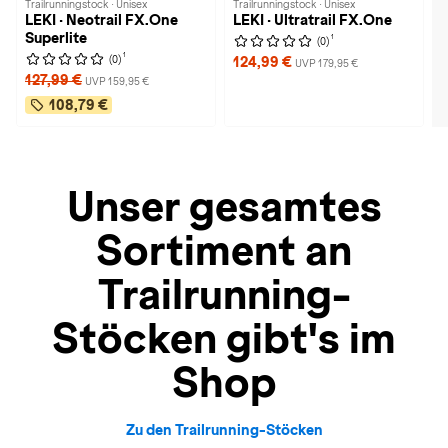
Trailrunningstock · Unisex
Trailrunningstock · Unisex
LEKI · Neotrail FX.One
LEKI · Ultratrail FX.One
Superlite
1
(0)
1
(0)
124,99 €
UVP 179,95 €
127,99 €
UVP 159,95 €
108,79 €
Unser gesamtes
Sortiment an
Trailrunning-
Stöcken gibt's im
Shop
Zu den Trailrunning-Stöcken