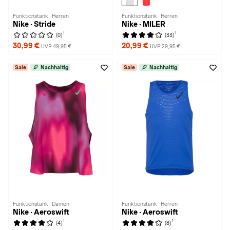
Funktionstank · Herren
Funktionstank · Herren
Nike · Stride
Nike · MILER
1
1
(0)
(33)
30,99 €
20,99 €
UVP 49,95 €
UVP 29,95 €
Sale
Nachhaltig
Sale
Nachhaltig
Funktionstank · Damen
Funktionstank · Herren
Nike · Aeroswift
Nike · Aeroswift
1
1
(4)
(8)