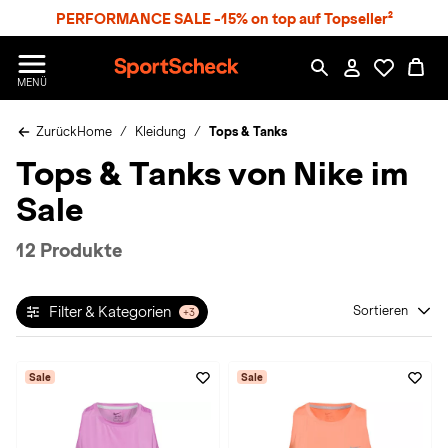
S
PERFORMANCE SALE -15% on top auf Topseller²
p
r
n
S
MENÜ
g
p
e
o
z
Zurück
Home
Kleidung
Tops & Tanks
r
u
t
Tops & Tanks von Nike im
m
S
H
c
Sale
a
h
u
e
p
c
12 Produkte
t
k
n
h
Filter & Kategorien
Sortieren
+3
a
t
Sale
Sale