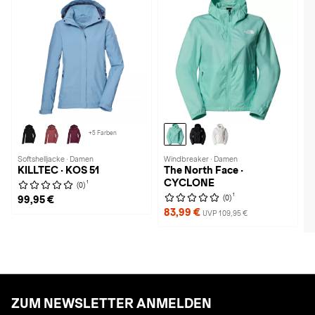
+5 Farben
Softshelljacke · Damen
Windbreaker · Damen
KILLTEC · KOS 51
The North Face ·
CYCLONE
1
(0)
1
(0)
99,95 €
83,99 €
UVP 109,95 €
ZUM NEWSLETTER ANMELDEN