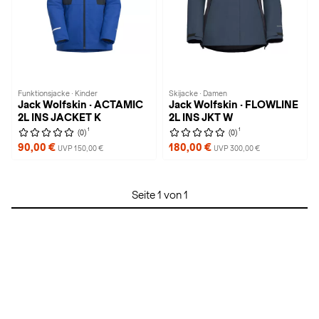
Funktionsjacke · Kinder
Skijacke · Damen
Jack Wolfskin · ACTAMIC
Jack Wolfskin · FLOWLINE
2L INS JACKET K
2L INS JKT W
1
1
(0)
(0)
90,00 €
180,00 €
UVP 150,00 €
UVP 300,00 €
Seite 1 von 1