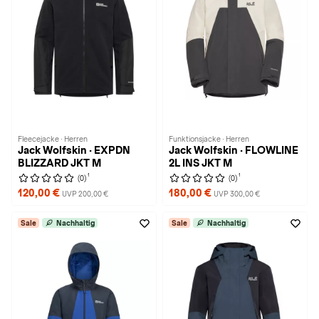
Fleecejacke · Herren
Funktionsjacke · Herren
Jack Wolfskin · EXPDN
Jack Wolfskin · FLOWLINE
BLIZZARD JKT M
2L INS JKT M
1
1
(0)
(0)
120,00 €
180,00 €
UVP 200,00 €
UVP 300,00 €
Sale
Nachhaltig
Sale
Nachhaltig