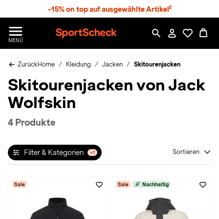
S
-15% on top auf ausgewählte Artikel²
p
r
n
S
MENÜ
g
p
e
o
z
Zurück
Home
Kleidung
Jacken
Skitourenjacken
r
u
t
Skitourenjacken von Jack
m
S
H
c
Wolfskin
a
h
u
e
p
c
4 Produkte
t
k
n
h
Filter & Kategorien
Sortieren
+1
a
t
Sale
Sale
Nachhaltig