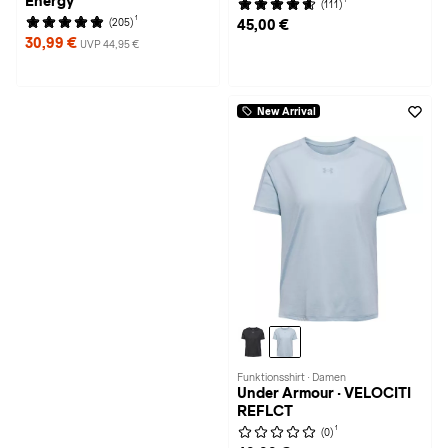
Energy
(111)
1
(205)
45,00 €
30,99 €
UVP 44,95 €
New Arrival
Funktionsshirt · Damen
Under Armour · VELOCITI
REFLCT
1
(0)