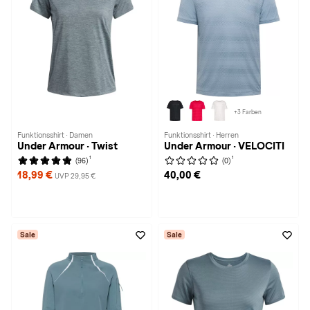
+3 Farben
Funktionsshirt · Damen
Funktionsshirt · Herren
Under Armour · Twist
Under Armour · VELOCITI
1
1
(96)
(0)
18,99 €
40,00 €
UVP 29,95 €
Sale
Sale