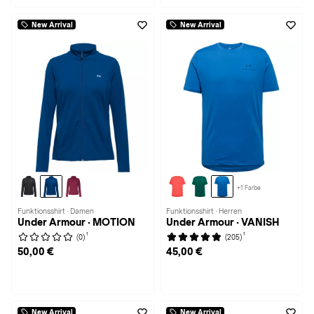
New Arrival
New Arrival
+1 Farbe
Funktionsshirt · Damen
Funktionsshirt · Herren
Under Armour · MOTION
Under Armour · VANISH
1
1
(0)
(205)
50,00 €
45,00 €
New Arrival
New Arrival