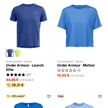
Funktionsshirt · Herren
Funktionsshirt · Damen
Under Armour · Launch
Under Armour · Motion
Elite
1
(0)
1
(27)
16,99 €
UVP 34,95 €
44,95 €
UVP 59,95 €
38,21 €
-15% extra²
Sale