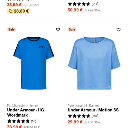
1
(21)
33,99 €
UVP 39,95 €
30,99 €
UVP 49,95 €
28,89 €
Sale
Sale
Funktionsshirt · Herren
Funktionsshirt · Damen
Under Armour · HG
Under Armour · Motion SS
Wordmark
1
(18)
1
(10)
29,99 €
UVP 34,95 €
38,99 €
UVP 44,95 €