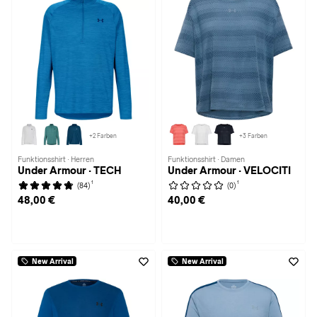
+2 Farben
+3 Farben
Funktionsshirt · Herren
Funktionsshirt · Damen
Under Armour · TECH
Under Armour · VELOCITI
1
1
(84)
(0)
48,00 €
40,00 €
New Arrival
New Arrival