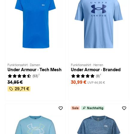
Funktionsshirt · Damen
Funktionsshirt · Herren
Under Armour · Tech Mesh
Under Armour · Branded
1
1
(53)
(9)
34,95 €
30,99 €
UVP 44,95 €
29,71 €
Sale
Nachhaltig