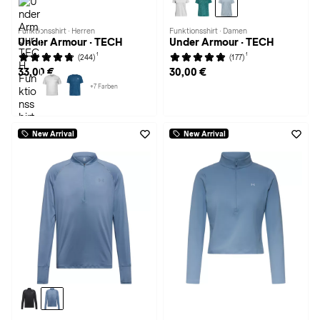
Funktionsshirt · Herren
Funktionsshirt · Damen
Under Armour · TECH
Under Armour · TECH
1
1
(244)
(177)
33,00 €
30,00 €
+7 Farben
New Arrival
New Arrival