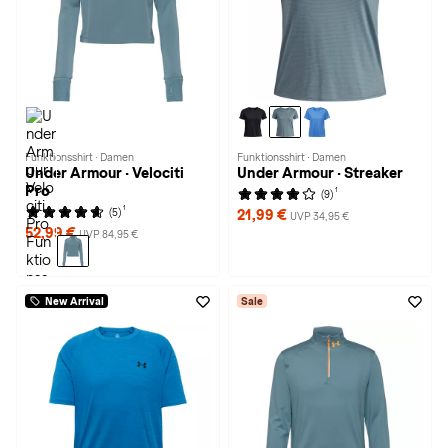
Funktionsshirt · Damen
Funktionsshirt · Damen
Under Armour · Velociti
Under Armour · Streaker
Pro
1
(9)
1
(5)
21,99 €
UVP 34,95 €
52,99 €
UVP 84,95 €
New Arrival
Sale