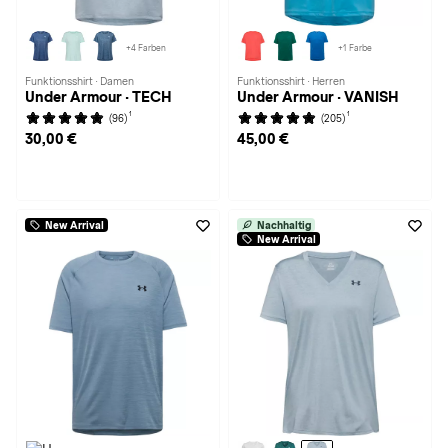
+4 Farben
+1 Farbe
Funktionsshirt · Damen
Funktionsshirt · Herren
Under Armour · TECH
Under Armour · VANISH
1
1
(96)
(205)
30,00 €
45,00 €
New Arrival
Nachhaltig
New Arrival