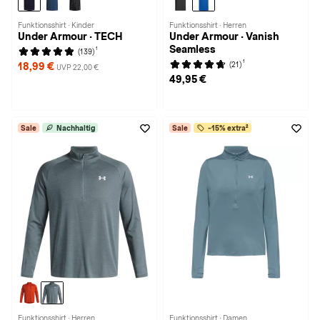
Funktionsshirt · Kinder
Funktionsshirt · Herren
Under Armour · TECH
Under Armour · Vanish
Seamless
1
(139)
1
(21)
18,99 €
UVP 22,00 €
49,95 €
Sale
Nachhaltig
Sale
-15% extra²
Funktionsshirt · Herren
Funktionsshirt · Damen