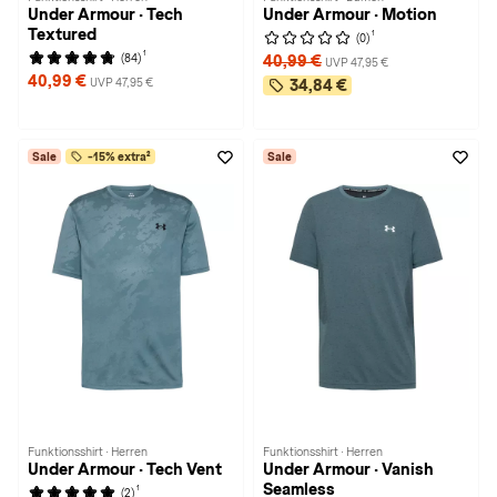
Under Armour · Tech
Under Armour · Motion
Textured
1
(0)
1
(84)
40,99 €
UVP 47,95 €
40,99 €
UVP 47,95 €
34,84 €
Sale
-15% extra²
Sale
Funktionsshirt · Herren
Funktionsshirt · Herren
Under Armour · Tech Vent
Under Armour · Vanish
Seamless
1
(2)