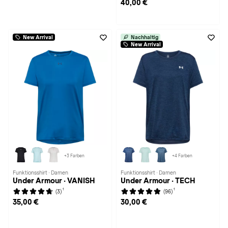
40,00 €
New Arrival
Nachhaltig
New Arrival
+3 Farben
+4 Farben
Funktionsshirt · Damen
Funktionsshirt · Damen
Under Armour · VANISH
Under Armour · TECH
1
1
(3)
(96)
35,00 €
30,00 €