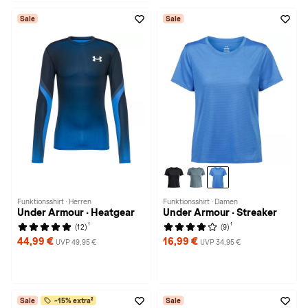
Sale
Sale
Funktionsshirt · Herren
Funktionsshirt · Damen
Under Armour · Heatgear
Under Armour · Streaker
1
1
(12)
(9)
44,99 €
16,99 €
UVP 49,95 €
UVP 34,95 €
Sale
-15% extra²
Sale