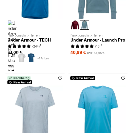
Funktionsshirt · Herren
Funktionsshirt · Herren
Under Armour · TECH
Under Armour · Launch Pro
1
1
(244)
(15)
33,00 €
40,99 €
UVP 64,95 €
+7 Farben
Nachhaltig
New Arrival
New Arrival