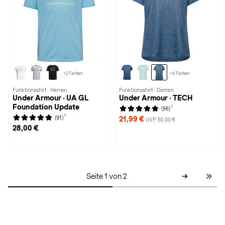
+2 Farben
+4 Farben
Funktionsshirt · Herren
Funktionsshirt · Damen
Under Armour · UA GL
Under Armour · TECH
Foundation Update
1
(96)
1
(91)
21,99 €
UVP 30,00 €
28,00 €
Seite 1 von 2