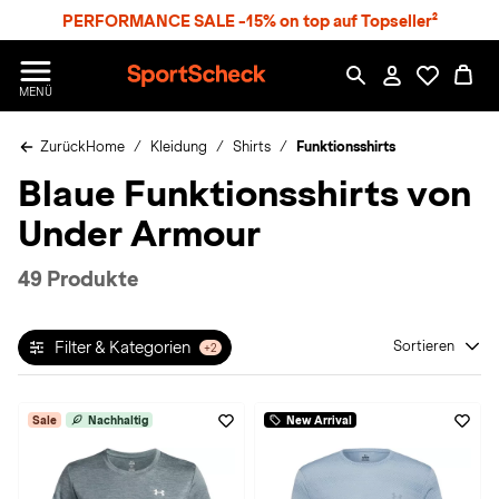
S
PERFORMANCE SALE -15% on top auf Topseller²
p
r
n
S
MENÜ
g
p
e
o
z
Zurück
Home
Kleidung
Shirts
Funktionsshirts
r
u
t
Blaue Funktionsshirts von
m
S
H
c
Under Armour
a
h
u
e
p
c
49 Produkte
t
k
n
h
Filter & Kategorien
Sortieren
+2
a
t
Sale
Nachhaltig
New Arrival