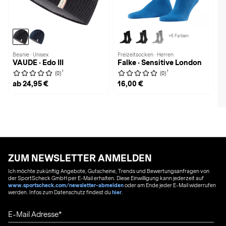
+6 Farben
Beanie · Unisex
Freizeitsocken · Herren
VAUDE · Edo III
Falke · Sensitive London
1
1
(0)
(0)
ab 24,95 €
16,00 €
ZUM NEWSLETTER ANMELDEN
Ich möchte zukünftig Angebote, Gutscheine, Trends und Bewertungsanfragen von
der SportScheck GmbH per E-Mail erhalten. Diese Einwilligung kann jederzeit auf
www.sportscheck.com/newsletter-abmelden
oder am Ende jeder E-Mail widerrufen
werden. Infos zum Datenschutz findest du
hier
.
E-Mail Adresse