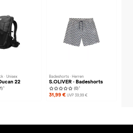
k · Unisex
Badeshorts · Herren
Ducan 22
S.OLIVER · Badeshorts
1
1
(1)
(0)
31,99 €
UVP 39,99 €