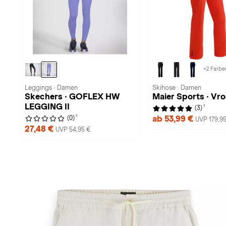
+2 Farbe
Leggings · Damen
Skihose · Damen
Skechers · GOFLEX HW
Maier Sports · Vro
LEGGING II
1
(3)
1
ab 53,99 €
(0)
UVP 179,9
27,48 €
UVP 54,95 €