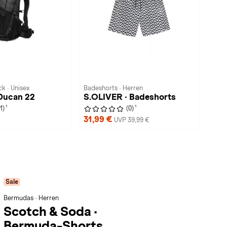
k · Unisex
Badeshorts · Herren
Ducan 22
S.OLIVER · Badeshorts
1
1
(1)
(0)
31,99 €
UVP 39,99 €
Sale
Bermudas · Herren
Scotch & Soda
·
Bermuda-Shorts