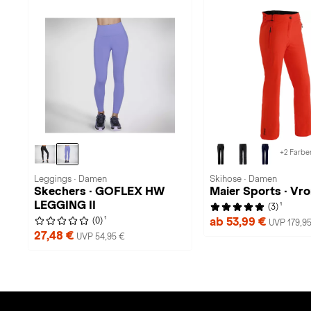
+2 Farbe
Leggings · Damen
Skihose · Damen
Skechers · GOFLEX HW
Maier Sports · Vro
LEGGING II
1
(3)
1
ab 53,99 €
(0)
UVP 179,9
27,48 €
UVP 54,95 €