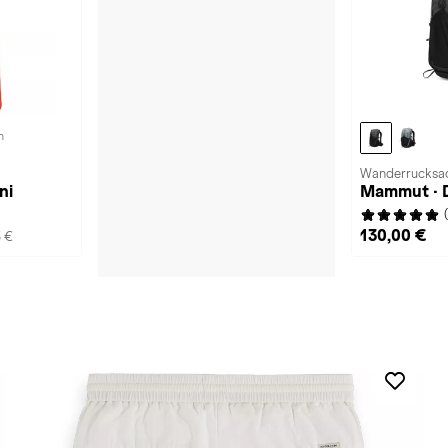
n
Wanderrucksac
ni
Mammut · 
130,00 €
5 €