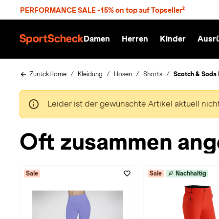
S
PERFORMANCE SALE -15% on top auf Topseller²
p
r
n
Damen
Herren
Kinder
Ausr
g
S
e
p
z
o
u
r
Zurück
Home
Kleidung
Hosen
Shorts
Scotch & Soda
m
t
H
S
a
c
Leider ist der gewünschte Artikel aktuell nic
u
h
p
e
t
c
Oft zusammen ang
k
n
h
a
Sale
Sale
Nachhaltig
t