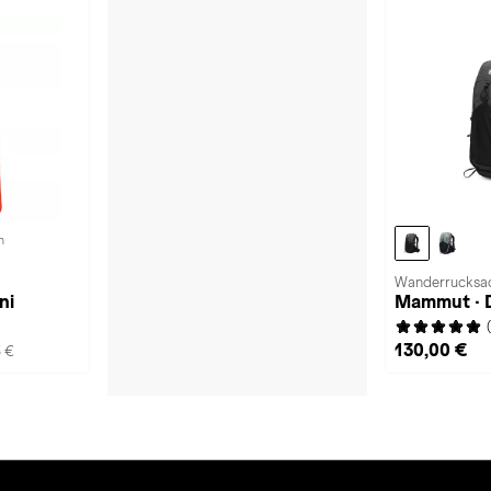
n
Wanderrucksac
ni
Mammut · 
130,00 €
5 €