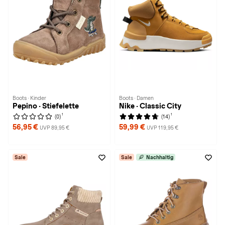
Boots · Kinder
Boots · Damen
Pepino · Stiefelette
Nike · Classic City
1
1
(0)
(14)
56,95 €
59,99 €
UVP 89,95 €
UVP 119,95 €
Sale
Sale
Nachhaltig