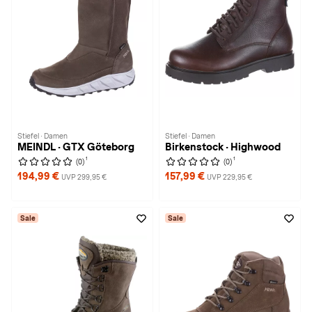
Stiefel · Damen
Stiefel · Damen
MEINDL · GTX Göteborg
Birkenstock · Highwood
1
1
(0)
(0)
194,99 €
157,99 €
UVP 299,95 €
UVP 229,95 €
Sale
Sale