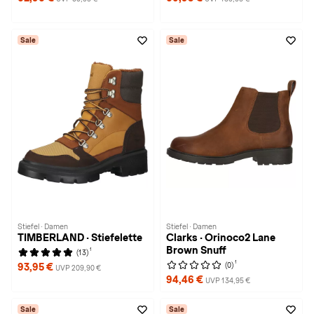
Sale
Sale
Stiefel · Damen
Stiefel · Damen
TIMBERLAND · Stiefelette
Clarks · Orinoco2 Lane
Brown Snuff
1
(13)
1
(0)
93,95 €
UVP 209,90 €
94,46 €
UVP 134,95 €
Sale
Sale