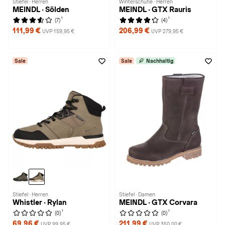
Stiefel · Herren
Winterschuhe · Herren
MEINDL · Sölden
MEINDL · GTX Rauris
1
1
(7)
(4)
111,99 €
206,99 €
UVP 159,95 €
UVP 279,95 €
Sale
Sale
Nachhaltig
Stiefel · Herren
Stiefel · Damen
Whistler · Rylan
MEINDL · GTX Corvara
1
1
(0)
(0)
69,96 €
211,99 €
UVP 99,95 €
UVP 350,00 €