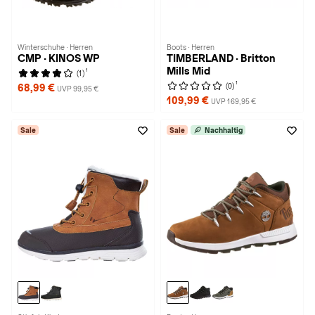
Winterschuhe · Herren
Boots · Herren
CMP · KINOS WP
TIMBERLAND · Britton
Mills Mid
1
(1)
1
(0)
68,99 €
UVP 99,95 €
109,99 €
UVP 169,95 €
Sale
Sale
Nachhaltig