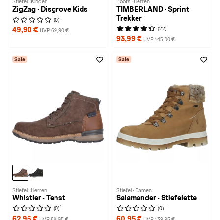
Stiefel · Kinder
Boots · Herren
ZigZag · Disgrove Kids
TIMBERLAND · Sprint
Trekker
1
(0)
1
(22)
49,90 €
UVP 69,90 €
93,99 €
UVP 145,00 €
Sale
Sale
Stiefel · Herren
Stiefel · Damen
Whistler · Tenst
Salamander · Stiefelette
1
1
(0)
(0)
62,96 €
60,95 €
UVP 89,95 €
UVP 139,95 €