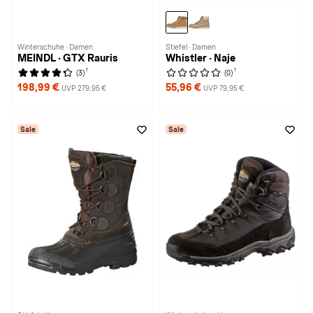
Winterschuhe · Damen
Stiefel · Damen
MEINDL · GTX Rauris
Whistler · Naje
1
1
(3)
(0)
198,99 €
55,96 €
UVP 279,95 €
UVP 79,95 €
Sale
Sale