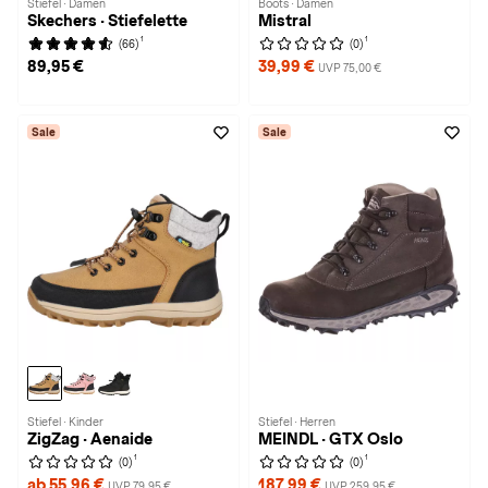
Stiefel · Damen
Boots · Damen
Skechers · Stiefelette
Mistral
1
1
(66)
(0)
89,95 €
39,99 €
UVP 75,00 €
Sale
Sale
Stiefel · Kinder
Stiefel · Herren
ZigZag · Aenaide
MEINDL · GTX Oslo
1
1
(0)
(0)
ab 55,96 €
187,99 €
UVP 79,95 €
UVP 259,95 €