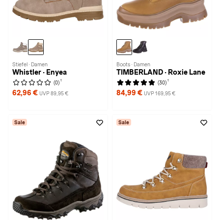
Stiefel · Damen
Boots · Damen
Whistler · Enyea
TIMBERLAND · Roxie Lane
1
1
(0)
(30)
62,96 €
84,99 €
UVP 89,95 €
UVP 169,95 €
Sale
Sale