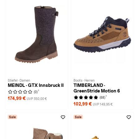
Stiefel · Damen
Boots · Herren
MEINDL · GTX Innsbruck II
TIMBERLAND ·
GreenStride Motion 6
1
(0)
1
(68)
174,99 €
UVP 350,00 €
102,99 €
UVP 149,95 €
Sale
Sale