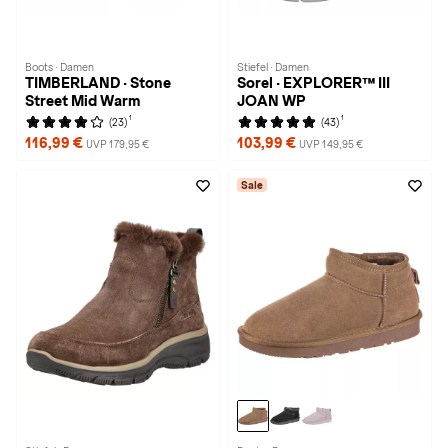
Boots · Damen
Stiefel · Damen
TIMBERLAND · Stone
Sorel · EXPLORER™ III
Street Mid Warm
JOAN WP
1
1
(23)
(43)
116,99 €
103,99 €
UVP 179,95 €
UVP 149,95 €
Sale