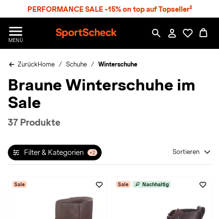
S
PERFORMANCE SALE -15% on top auf Topseller²
p
r
n
S
MENÜ
g
p
e
o
z
Zurück
Home
Schuhe
Winterschuhe
r
u
t
Braune Winterschuhe im
m
S
H
c
Sale
a
h
u
e
p
c
37 Produkte
t
k
n
h
Filter & Kategorien
Sortieren
+2
a
t
Sale
Sale
Nachhaltig