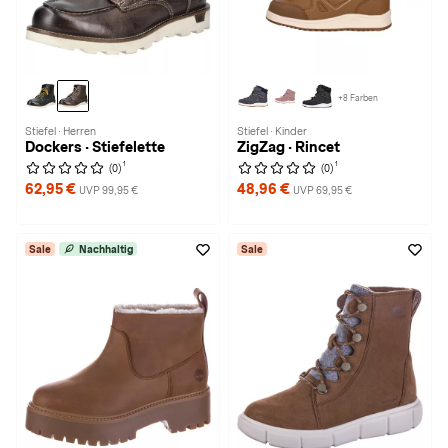
+8 Farben
Stiefel · Herren
Stiefel · Kinder
Dockers · Stiefelette
ZigZag · Rincet
1
1
(0)
(0)
62,95 €
48,96 €
UVP 99,95 €
UVP 69,95 €
Sale
Nachhaltig
Sale