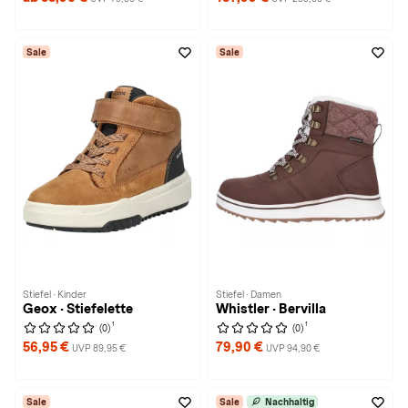
Sale
Sale
Stiefel · Kinder
Stiefel · Damen
Geox · Stiefelette
Whistler · Bervilla
1
1
(0)
(0)
56,95 €
79,90 €
UVP 89,95 €
UVP 94,90 €
Sale
Sale
Nachhaltig