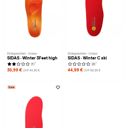
Einlegesohlen · Unisex
Einlegesohlen · Unisex
SIDAS · Winter 3Feet high
SIDAS · Winter C ski
1
1
(1)
(0)
30,99 €
44,99 €
UVP 44,95 €
UVP 89,95 €
Sale