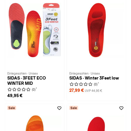
Einlegesohlen · Unisex
Einlegesohlen · Unisex
SIDAS · 3FEET ECO
SIDAS · Winter 3Feet low
WINTER MID
1
(0)
1
(0)
27,99 €
UVP 44,95 €
49,95 €
Sale
Sale