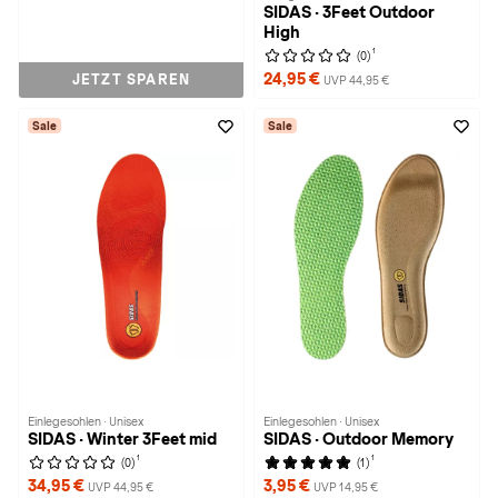
SIDAS · 3Feet Outdoor
High
1
(0)
24,95 €
JETZT SPAREN
UVP 44,95 €
Sale
Sale
Einlegesohlen · Unisex
Einlegesohlen · Unisex
SIDAS · Winter 3Feet mid
SIDAS · Outdoor Memory
1
1
(0)
(1)
34,95 €
3,95 €
UVP 44,95 €
UVP 14,95 €