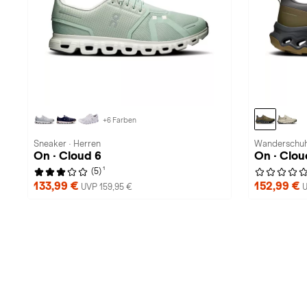
+6 Farben
Sneaker · Herren
Wanderschuh
On · Cloud 6
On · Clou
1
(5)
133,99 €
152,99 €
UVP 159,95 €
U