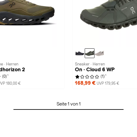
e · Herren
Sneaker · Herren
dhorizon 2
On · Cloud 6 WP
1
1
(0)
(1)
168,99 €
VP 180,00 €
UVP 179,95 €
Seite 1 von 1