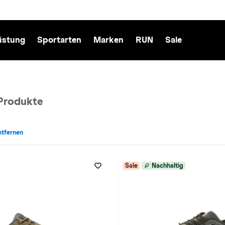
üstung
Sportarten
Marken
RUN
Sale
Produkte
entfernen
 entfernen
Farbe: in-oliv entfernen
Sale
Nachhaltig