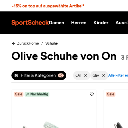
S
-15% on top auf ausgewählte Artikel²
p
r
n
Damen
Herren
Kinder
Ausr
g
S
e
p
z
o
u
r
Zurück
Home
Schuhe
m
t
Olive Schuhe von On
H
S
3 
a
c
u
h
p
e
t
c
Filter & Kategorien
On
oliv
Alle Filter 
+2
Filter aktiv für Marke: On
Filter aktiv für 
k
n
h
a
Sale
Nachhaltig
Sale
t