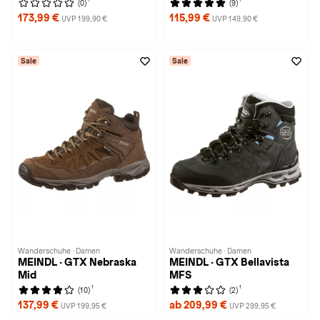
(0)
(9)
173,99 €
115,99 €
UVP 199,90 €
UVP 149,90 €
Sale
Sale
Wanderschuhe · Damen
Wanderschuhe · Damen
MEINDL · GTX Nebraska
MEINDL · GTX Bellavista
Mid
MFS
1
1
(10)
(2)
137,99 €
ab 209,99 €
UVP 199,95 €
UVP 299,95 €