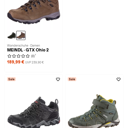
Wanderschuhe · Damen
MEINDL · GTX Ohio 2
1
(0)
189,99 €
UVP 239,90 €
Sale
Sale