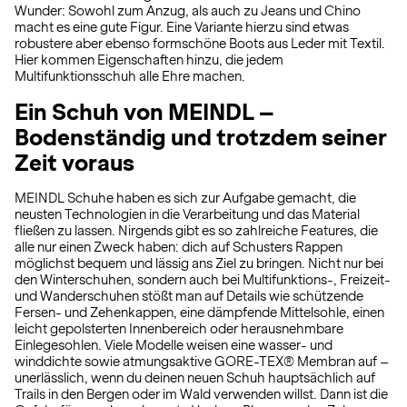
Wunder: Sowohl zum Anzug, als auch zu Jeans und Chino
macht es eine gute Figur. Eine Variante hierzu sind etwas
robustere aber ebenso formschöne Boots aus Leder mit Textil.
Hier kommen Eigenschaften hinzu, die jedem
Multifunktionsschuh alle Ehre machen.
Ein Schuh von MEINDL –
Bodenständig und trotzdem seiner
Zeit voraus
MEINDL Schuhe haben es sich zur Aufgabe gemacht, die
neusten Technologien in die Verarbeitung und das Material
fließen zu lassen. Nirgends gibt es so zahlreiche Features, die
alle nur einen Zweck haben: dich auf Schusters Rappen
möglichst bequem und lässig ans Ziel zu bringen. Nicht nur bei
den Winterschuhen, sondern auch bei Multifunktions-, Freizeit-
und Wanderschuhen stößt man auf Details wie schützende
Fersen- und Zehenkappen, eine dämpfende Mittelsohle, einen
leicht gepolsterten Innenbereich oder herausnehmbare
Einlegesohlen. Viele Modelle weisen eine wasser- und
winddichte sowie atmungsaktive GORE-TEX® Membran auf –
unerlässlich, wenn du deinen neuen Schuh hauptsächlich auf
Trails in den Bergen oder im Wald verwenden willst. Dann ist die