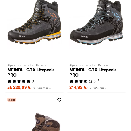
Alpine Bergschuhe · Herren
Alpine Bergschuhe · Damen
MEINDL · GTX Litepeak
MEINDL · GTX Litepeak
PRO
PRO
1
1
(1)
(2)
ab 229,99 €
214,99 €
UVP 330,00 €
UVP 330,00 €
Sale