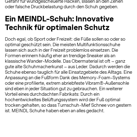
Gefahr für wundgescheuerte Hacken, Blasen an den Zehen
oder falsche Druckbelastung durch den Schuh gegeben.
Ein MEINDL-Schuh: Innovative
Technik für optimalen Schutz
Doch egal, ob Sport oder Freizeit: die Füße sollen so oder so
optimal geschützt sein. Die meisten Multifunktionsschuhe
lassen sich auch in der Freizeit problemlos einsetzen. Die
Formen erinnern häufig eher an trendige Sneaker als an
klassische Wander-Modelle. Das Obermaterial ist oft – ganz
gute alte Schuhmacherkunst – aus Leder. Dadurch werden die
Schuhe ebenso tauglich für alle Einsatzgebiete des Alltags. Eine
Anpassung an die Fußform Dank des Memory-Foam-Systems
oder eine profilierte, extrem abriebfeste Vibram®-Außensohle
sind eben in jeder Situation gut zu gebrauchen. Ein weiterer
Vorteil eines durchdachten Fabrikats: Durch ein
hochentwickeltes Belüftungssystem wird der Fuß optimal
trocken gehalten, so dass Turnschuh-Mief Schnee von gestern
ist. MEINDL Schuhe haben eben an alles gedacht.