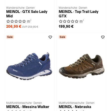
Wanderschuhe · Damen
Wanderschuhe · Damen
MEINDL · GTX Salo Lady
MEINDL · Top Trail Lady
Mid
GTX
1
1
(0)
(0)
206,99 €
199,90 €
UVP 259,95 €
Sale
Sale
Multifunktionsschuhe · Damen
Multifunktionsschuhe · Damen
MEINDL · Messina Walker
MEINDL · Nebraska
1
1