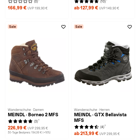
(0)
(10)
166,99 €
ab 127,99 €
UVP 199,90 €
UVP 149,90 €
Sale
Sale
Wanderschuhe · Damen
Wanderschuhe · Herren
MEINDL · Borneo 2 MFS
MEINDL · GTX Bellavista
MFS
1
(3)
1
(4)
226,99 €
UVP 299,95 €
30-Tage Bestpreis: 194,99 € (+16%)
ab 213,99 €
UVP 299,95 €