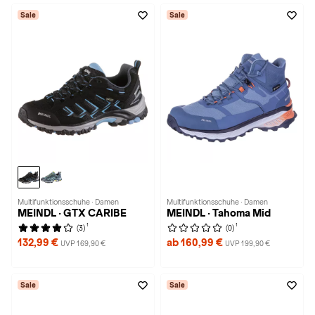
Sale
Sale
Multifunktionsschuhe · Damen
Multifunktionsschuhe · Damen
MEINDL · GTX CARIBE
MEINDL · Tahoma Mid
1
1
(3)
(0)
132,99 €
ab 160,99 €
UVP 169,90 €
UVP 199,90 €
Sale
Sale