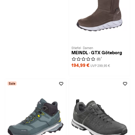
Stiefel · Damen
MEINDL · GTX Göteborg
1
(0)
194,99 €
UVP 299,95 €
Sale