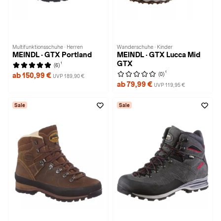
Multifunktionsschuhe · Herren
Wanderschuhe · Kinder
MEINDL · GTX Portland
MEINDL · GTX Lucca Mid
GTX
1
(6)
1
(0)
ab 150,99 €
UVP 189,90 €
ab 79,99 €
UVP 119,95 €
Sale
Sale