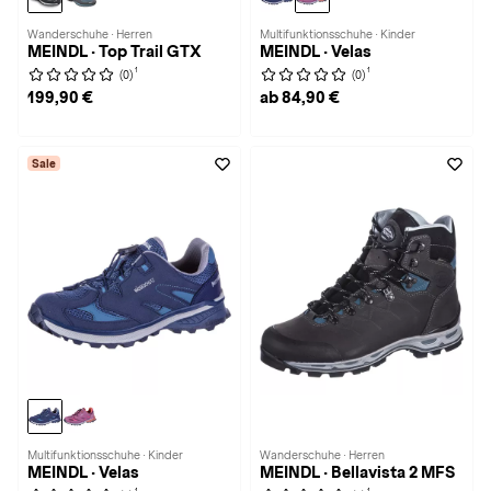
Wanderschuhe · Herren
Multifunktionsschuhe · Kinder
MEINDL · Top Trail GTX
MEINDL · Velas
1
1
(0)
(0)
199,90 €
ab 84,90 €
Sale
Multifunktionsschuhe · Kinder
Wanderschuhe · Herren
MEINDL · Velas
MEINDL · Bellavista 2 MFS
1
1