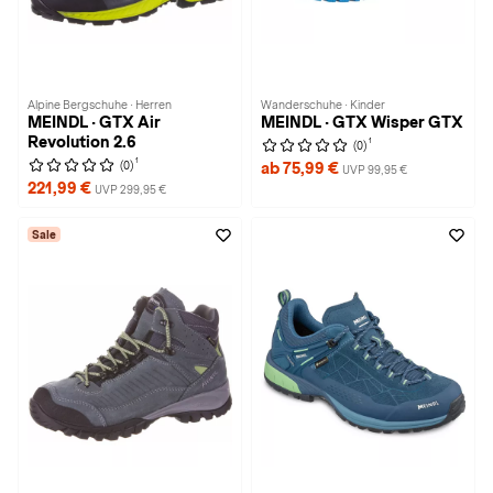
Alpine Bergschuhe · Herren
Wanderschuhe · Kinder
MEINDL · GTX Air
MEINDL · GTX Wisper GTX
Revolution 2.6
1
(0)
1
(0)
ab 75,99 €
UVP 99,95 €
221,99 €
UVP 299,95 €
Sale