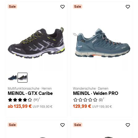
Sale
Sale
Multifunktionsschuhe · Herren
Wanderschuhe · Damen
MEINDL · GTX Caribe
MEINDL · Velden PRO
1
1
(11)
(0)
ab 123,99 €
129,99 €
UVP 169,90 €
UVP 199,90 €
Sale
Sale