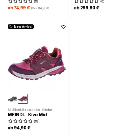
(0)
(0)
ab 74,99 €
ab 299,90 €
UVP 84,90 €
New Arrival
Multifunktionsschuhe · Kinder
MEINDL · Kivo Mid
1
(0)
ab 94,90 €