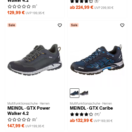
Walker 4.2
(3)
1
(0)
ab 224,99 €
UVP 299,90 €
129,99 €
UVP 199,95 €
Sale
Sale
Multifunktionsschuhe · Herren
Multifunktionsschuhe · Herren
MEINDL · GTX Power
MEINDL · GTX Caribe
Walker 4.2
1
(11)
1
(0)
ab 132,99 €
UVP 169,90 €
147,99 €
UVP 199,95 €