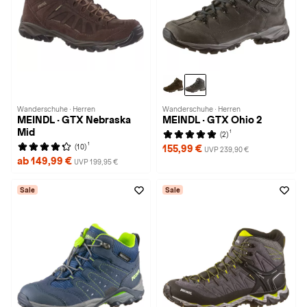
Wanderschuhe · Herren
Wanderschuhe · Herren
MEINDL · GTX Nebraska
MEINDL · GTX Ohio 2
Mid
1
(2)
1
(10)
155,99 €
UVP 239,90 €
ab 149,99 €
UVP 199,95 €
Sale
Sale