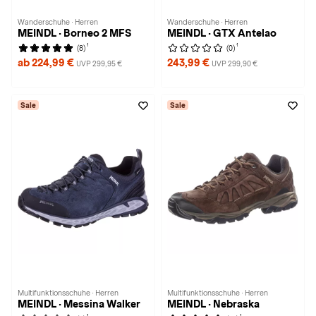
Wanderschuhe · Herren
Wanderschuhe · Herren
MEINDL · Borneo 2 MFS
MEINDL · GTX Antelao
1
1
(8)
(0)
ab 224,99 €
243,99 €
UVP 299,95 €
UVP 299,90 €
Sale
Sale
Multifunktionsschuhe · Herren
Multifunktionsschuhe · Herren
MEINDL · Messina Walker
MEINDL · Nebraska
1
1