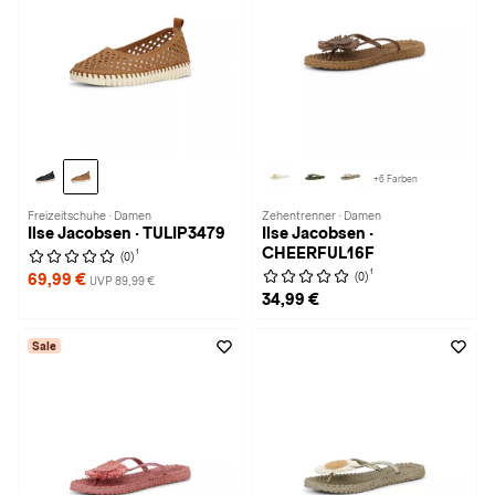
+6 Farben
Freizeitschuhe · Damen
Zehentrenner · Damen
Ilse Jacobsen · TULIP3479
Ilse Jacobsen ·
CHEERFUL16F
1
(0)
1
(0)
69,99 €
UVP 89,99 €
34,99 €
Sale