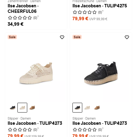
Zehentrenner · Damen
Freizeitschuhe · Damen
Ilse Jacobsen ·
Ilse Jacobsen · TULIP4275
CHEERFUL06
1
(0)
1
(0)
79,99 €
UVP 99,99 €
34,99 €
Sale
Sale
Slipper · Damen
Slipper · Damen
Ilse Jacobsen · TULIP4273
Ilse Jacobsen · TULIP4273
1
1
(0)
(0)
79,99 €
79,99 €
UVP 109,99 €
UVP 109,99 €