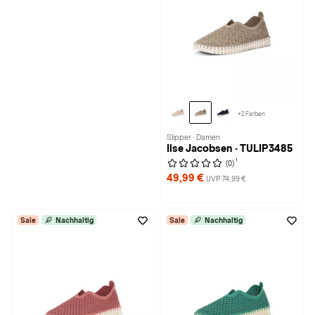
+2 Farben
Slipper · Damen
Ilse Jacobsen · TULIP3485
1
(0)
49,99 €
UVP 74,99 €
Sale
Nachhaltig
Sale
Nachhaltig