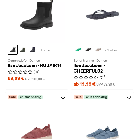
+1 Farbe
+7 Farben
Gummistiefel · Damen
Zehentrenner · Damen
Ilse Jacobsen · RUBAIR11
Ilse Jacobsen ·
CHEERFUL02
1
(0)
1
(0)
69,99 €
UVP 119,99 €
ab 19,99 €
UVP 29,99 €
Sale
Nachhaltig
Sale
Nachhaltig