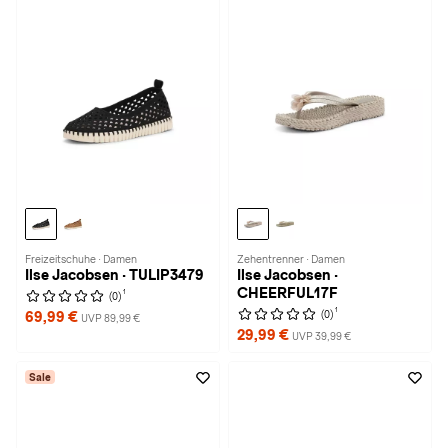
Freizeitschuhe · Damen
Zehentrenner · Damen
Ilse Jacobsen · TULIP3479
Ilse Jacobsen ·
CHEERFUL17F
1
(0)
1
(0)
69,99 €
UVP 89,99 €
29,99 €
UVP 39,99 €
Sale