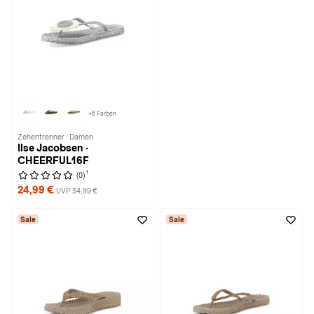
+6 Farben
Zehentrenner · Damen
Ilse Jacobsen ·
CHEERFUL16F
1
(0)
24,99 €
UVP 34,99 €
Sale
Sale