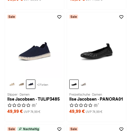
Sale
Sale
+2 Farben
Slipper · Damen
Freizeitschuhe · Damen
Ilse Jacobsen · TULIP3485
Ilse Jacobsen · PANORA01
1
1
(0)
(0)
49,99 €
49,99 €
UVP 74,99 €
UVP 74,99 €
Sale
Nachhaltig
Sale