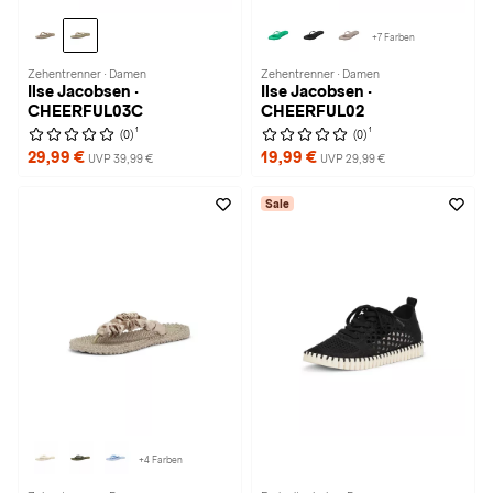
+7 Farben
Zehentrenner · Damen
Zehentrenner · Damen
Ilse Jacobsen ·
Ilse Jacobsen ·
CHEERFUL03C
CHEERFUL02
1
1
(0)
(0)
29,99 €
19,99 €
UVP 39,99 €
UVP 29,99 €
Sale
+4 Farben