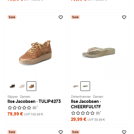
Sale
Sale
Slipper · Damen
Zehentrenner · Damen
Ilse Jacobsen · TULIP4273
Ilse Jacobsen ·
CHEERFUL17F
1
(0)
1
(0)
79,99 €
UVP 109,99 €
29,99 €
UVP 39,99 €
Sale
Sale