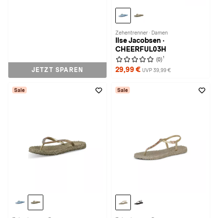
Zehentrenner · Damen
Ilse Jacobsen ·
CHEERFUL03H
1
(0)
29,99 €
JETZT SPAREN
UVP 39,99 €
Sale
Sale