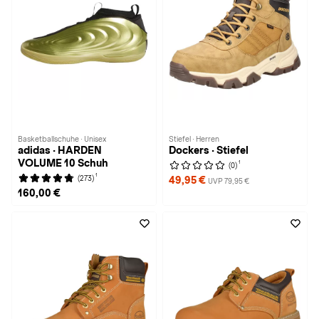
Basketballschuhe · Unisex
Stiefel · Herren
adidas · HARDEN
Dockers · Stiefel
VOLUME 10 Schuh
1
(0)
1
(273)
49,95 €
UVP 79,95 €
160,00 €