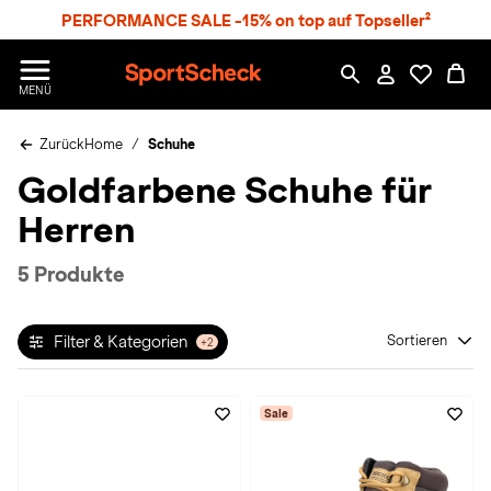
S
PERFORMANCE SALE -15% on top auf Topseller²
p
r
n
S
MENÜ
g
p
e
o
z
Zurück
Home
Schuhe
r
u
t
Goldfarbene Schuhe für
m
S
H
c
Herren
a
h
u
e
p
c
5 Produkte
t
k
n
h
Filter & Kategorien
Sortieren
+2
a
t
Sale