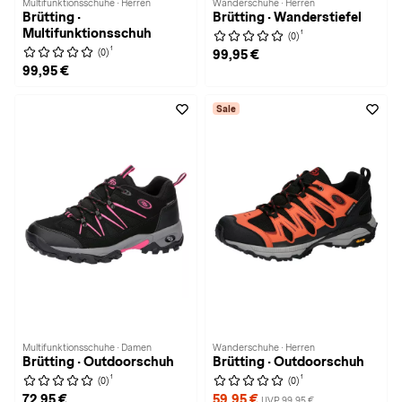
Multifunktionsschuhe · Herren
Wanderschuhe · Herren
Brütting ·
Brütting · Wanderstiefel
Multifunktionsschuh
1
(0)
1
(0)
99,95 €
99,95 €
Sale
Multifunktionsschuhe · Damen
Wanderschuhe · Herren
Brütting · Outdoorschuh
Brütting · Outdoorschuh
1
1
(0)
(0)
72,95 €
59,95 €
UVP 99,95 €