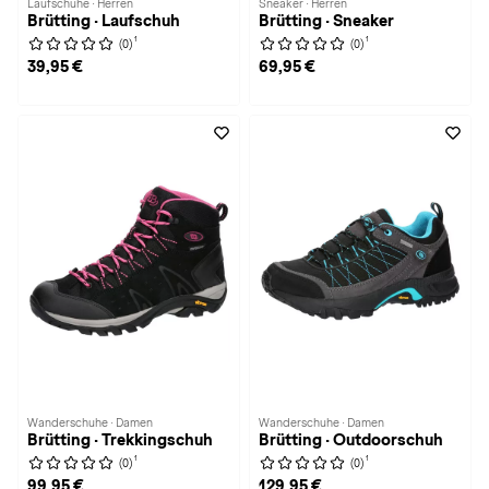
Laufschuhe · Herren
Sneaker · Herren
Brütting · Laufschuh
Brütting · Sneaker
1
1
(0)
(0)
39,95 €
69,95 €
Wanderschuhe · Damen
Wanderschuhe · Damen
Brütting · Trekkingschuh
Brütting · Outdoorschuh
1
1
(0)
(0)
99,95 €
129,95 €