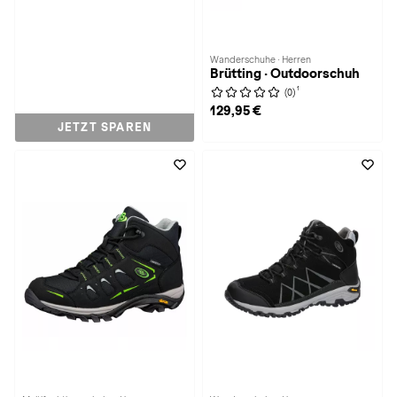
Wanderschuhe · Herren
Brütting · Outdoorschuh
1
(0)
129,95 €
JETZT SPAREN