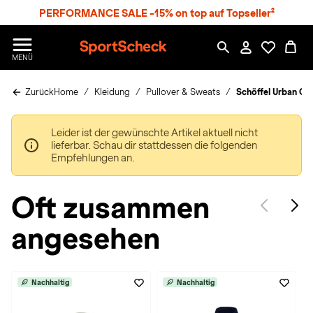
S
PERFORMANCE SALE -15% on top auf Topseller²
p
r
n
S
MENÜ
g
p
e
o
z
Zurück
Home
Kleidung
Pullover & Sweats
Schöffel Urban CI
r
u
t
m
S
H
Leider ist der gewünschte Artikel aktuell nicht
c
a
lieferbar. Schau dir stattdessen die folgenden
h
u
Empfehlungen an.
e
p
c
t
k
Oft zusammen
n
h
angesehen
a
t
Nachhaltig
Nachhaltig