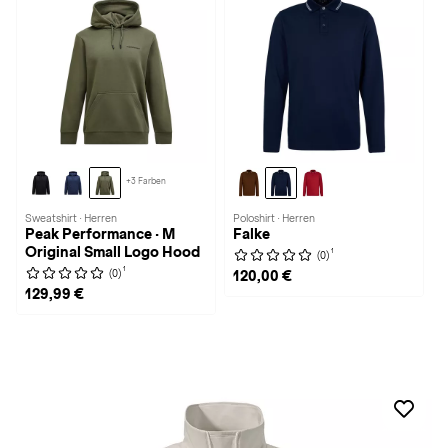
+3 Farben
Sweatshirt · Herren
Poloshirt · Herren
Peak Performance · M
Falke
Original Small Logo Hood
1
(0)
1
(0)
120,00 €
129,99 €