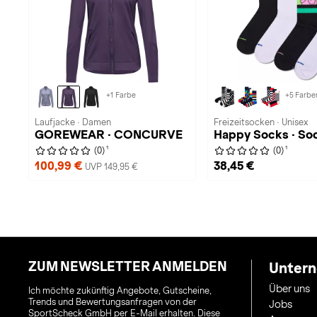
+1 Farbe
+5 Farbe
Laufjacke · Damen
Freizeitsocken · Unisex
GOREWEAR · CONCURVE
Happy Socks · So
1
1
(0)
(0)
100,99 €
38,45 €
UVP 149,95 €
ZUM NEWSLETTER ANMELDEN
Unter
Über uns
Ich möchte zukünftig Angebote, Gutscheine,
Trends und Bewertungsanfragen von der
Jobs
SportScheck GmbH per E-Mail erhalten. Diese