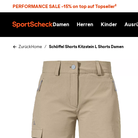
S
PERFORMANCE SALE -15% on top auf Topseller²
p
r
n
Damen
Herren
Kinder
Ausr
g
S
e
p
z
o
u
r
Zurück
Home
Schöffel Shorts Kitzstein L Shorts Damen
m
t
H
S
a
c
u
h
p
e
t
c
k
n
h
a
t