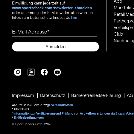
App
Einwilligung kann jederzeit auf
Marktplat
www.sportscheck.com/newsletter-abmelden
oder am Ende jeder E-Mail widerrufen werden.
Retail Med
Infos zum Datenschutz findest du
hier
.
Partnerp
Vorteilsp
E-Mail Adresse
Club
Nachhalti
Anmelden
Impressum
Datenschutz
Barrierefreiheitserklärung
AG
Alle Preise inkl. MwSt. zzgl.
Versandkosten
* Pflichtfeld
1
Information zur Verifizierung und Prüfung von Artikelbewertungen via BazaarVoice
²
Einlösebedingungen
© SportScheck GmbH 2026