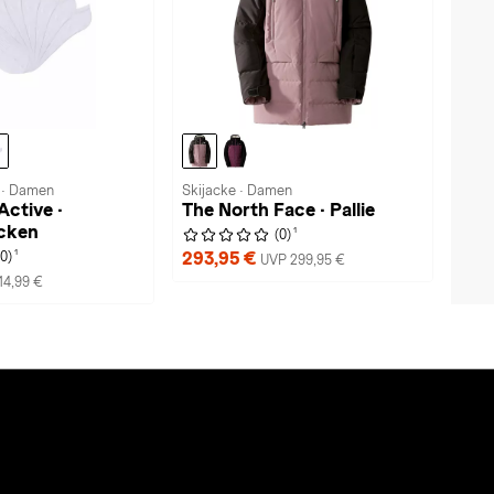
 · Damen
Skijacke · Damen
ctive ·
The North Face · Pallie
cken
1
(0)
1
293,95 €
(0)
UVP 299,95 €
14,99 €