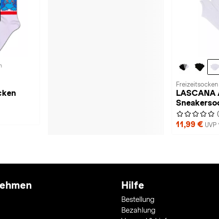
n
Freizeitsocken
cken
LASCANA A
Sneakerso
11,99 €
UVP 
nehmen
Hilfe
Bestellung
Bezahlung