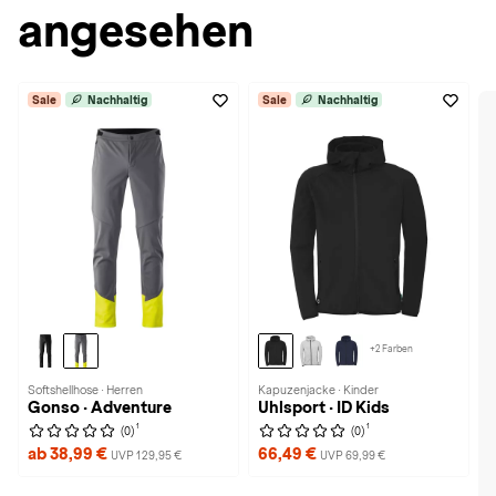
angesehen
Sale
Nachhaltig
Sale
Nachhaltig
+2 Farben
Softshellhose · Herren
Kapuzenjacke · Kinder
Gonso · Adventure
Uhlsport · ID Kids
1
1
(0)
(0)
ab 38,99 €
66,49 €
UVP 129,95 €
UVP 69,99 €