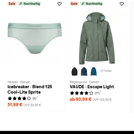
Sale
Nachhaltig
Sale
Nachhaltig
+5 Farben
Hipster · Damen
Regenjacke · Damen
Icebreaker · Blend 125
VAUDE · Escape Light
Cool-Lite Sprite
1
(11)
1
(5)
ab 90,99 €
UVP 120,00 €
31,99 €
UVP 39,95 €