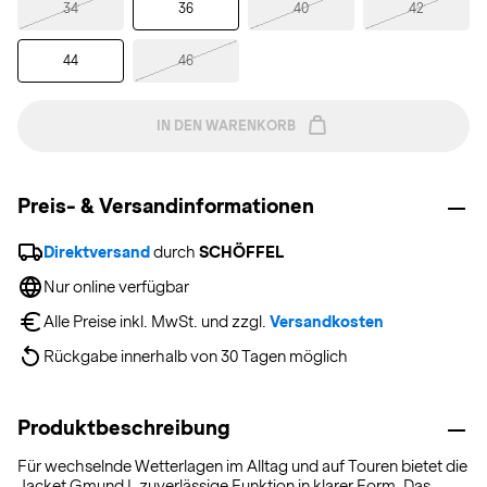
34
36
40
42
44
46
IN DEN WARENKORB
Preis- & Versandinformationen
Direktversand
 durch 
SCHÖFFEL
Nur online verfügbar
Alle Preise inkl. MwSt. und zzgl. 
Versandkosten
Rückgabe innerhalb von 30 Tagen möglich
Produktbeschreibung
Für wechselnde Wetterlagen im Alltag und auf Touren bietet die
Jacket Gmund L zuverlässige Funktion in klarer Form. Das