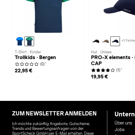
+2 Farbe
T-Shirt · Kinder
Hut · Unisex
Trollkids · Bergen
PRO-X elements ·
CAP
1
(0)
1
22,95 €
(1)
19,95 €
ZUM NEWSLETTER ANMELDEN
Unter
Über uns
Ich möchte zukünftig Angebote, Gutscheine,
Trends und Bewertungsanfragen von der
Jobs
SportScheck GmbH per E-Mail erhalten. Diese