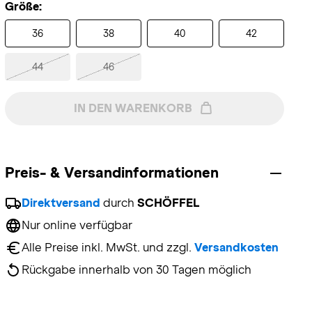
Größe:
36
38
40
42
44
46
IN DEN WARENKORB
Preis- & Versandinformationen
Direktversand
 durch 
SCHÖFFEL
Nur online verfügbar
Alle Preise inkl. MwSt. und zzgl. 
Versandkosten
Rückgabe innerhalb von 30 Tagen möglich