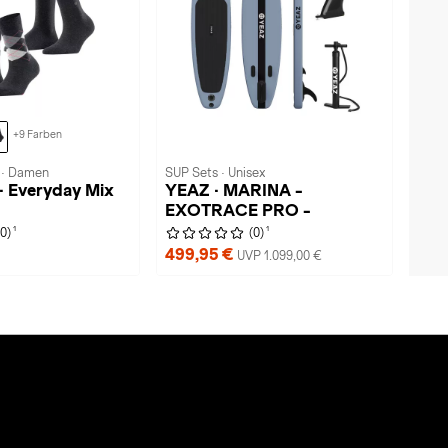
+9 Farben
 · Damen
SUP Sets · Unisex
 · Everyday Mix
YEAZ · MARINA -
EXOTRACE PRO -
1
1
(0)
(0)
499,95 €
UVP 1.099,00 €