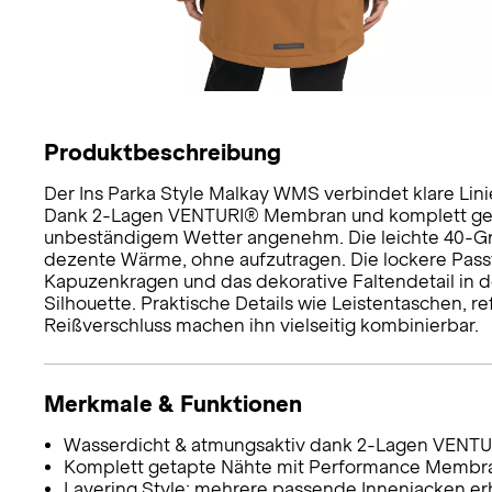
Produktbeschreibung
Der Ins Parka Style Malkay WMS verbindet klare Lini
Dank 2-Lagen VENTURI® Membran und komplett geta
unbeständigem Wetter angenehm. Die leichte 40-Gra
dezente Wärme, ohne aufzutragen. Die lockere Pass
Kapuzenkragen und das dekorative Faltendetail in d
Silhouette. Praktische Details wie Leistentaschen, 
Reißverschluss machen ihn vielseitig kombinierbar.
Merkmale & Funktionen
Wasserdicht & atmungsaktiv dank 2-Lagen VEN
Komplett getapte Nähte mit Performance Membr
Layering Style: mehrere passende Innenjacken erh