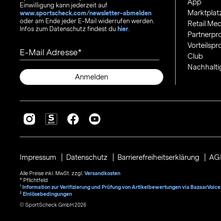
App
Einwilligung kann jederzeit auf
Marktplat
www.sportscheck.com/newsletter-abmelden
oder am Ende jeder E-Mail widerrufen werden.
Retail Med
Infos zum Datenschutz findest du
hier
.
Partnerp
Vorteilsp
E-Mail Adresse
Club
Nachhalti
Anmelden
Impressum
Datenschutz
Barrierefreiheitserklärung
AG
Alle Preise inkl. MwSt. zzgl.
Versandkosten
* Pflichtfeld
1
Information zur Verifizierung und Prüfung von Artikelbewertungen via BazaarVoice
²
Einlösebedingungen
© SportScheck GmbH 2026