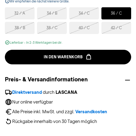
Wir empfehlen die nächst kleinere Größe.
Selected
32 / A
34 / B
34 / C
36 / C
38 / B
38 / C
40 / C
42 / C
Lieferbar - In 2-3 Werktagen bei dir.
IN DEN WARENKORB
Preis- & Versandinformationen
Direktversand
 durch 
LASCANA
Nur online verfügbar
Alle Preise inkl. MwSt. und zzgl. 
Versandkosten
Rückgabe innerhalb von 30 Tagen möglich