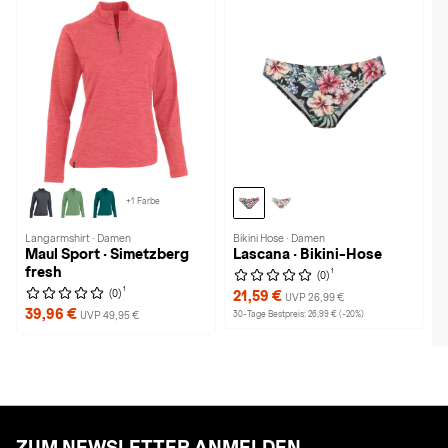
+1 Farbe
Langarmshirt · Damen
Bikini Hose · Damen
Maul Sport · Simetzberg
Lascana · Bikini-Hose
fresh
1
(0)
1
(0)
21,59 €
UVP 26,99 €
39,96 €
UVP 49,95 €
30-Tage Bestpreis: 26,99 € (-20%)
ZUM NEWSLETTER ANMELDEN