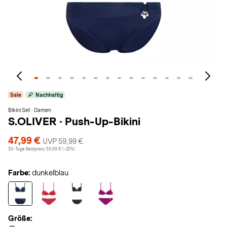
Sale
Nachhaltig
Bikini Set · Damen
S.OLIVER
·
Push-Up-Bikini
47,99 €
UVP 59,99 €
30-Tage Bestpreis: 59,99 € (-20%)
Farbe:
dunkelblau
Größe: