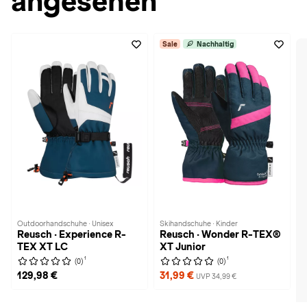
angesehen
Sale
Nachhaltig
Outdoorhandschuhe · Unisex
Skihandschuhe · Kinder
Reusch · Experience R-
Reusch · Wonder R-TEX®
TEX XT LC
XT Junior
1
1
(0)
(0)
129,98 €
31,99 €
UVP 34,99 €