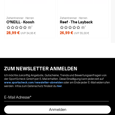
Zehentrenner · Herren
Zehentrenner · Herren
O'NEILL · Koosh
Reef · The Layback
1
1
(0)
(0)
28,99 €
26,99 €
UVP 34,95 €
UVP 35,00 €
ZUM NEWSLETTER ANMELDEN
Ich möchte zukünftig Angebote, Gutscheine, Trends und Bewertungsanfragen von
der SportScheck GmbH per E-Mail erhalten. Diese Einwilligung kann jederzeit auf
www.sportscheck.com/newsletter-abmelden
oder am Ende jeder E-Mail widerrufen
werden. Infos zum Datenschutz findest du
hier
.
E-Mail Adresse
Anmelden