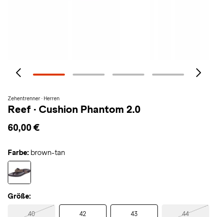
Zehentrenner · Herren
Reef
·
Cushion Phantom 2.0
60,00 €
Farbe:
brown-tan
Größe:
40
42
43
44