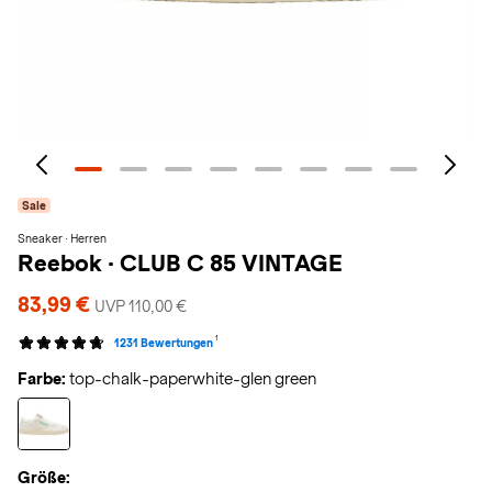
Sale
Sneaker · Herren
Reebok
·
CLUB C 85 VINTAGE
83,99 €
UVP 110,00 €
1
1231 Bewertungen
Farbe:
top-chalk-paperwhite-glen green
Größe: