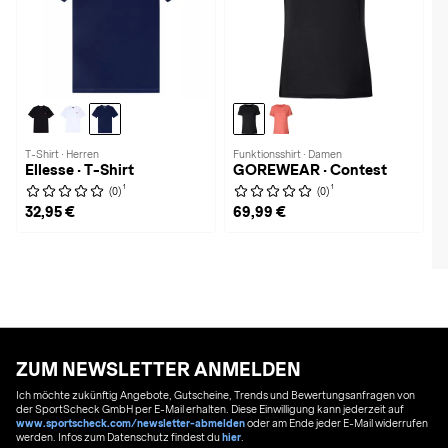
T-Shirt · Herren
Funktionsshirt · Damen
Ellesse · T-Shirt
GOREWEAR · Contest
1
1
(0)
(0)
32,95 €
69,99 €
ZUM NEWSLETTER ANMELDEN
Ich möchte zukünftig Angebote, Gutscheine, Trends und Bewertungsanfragen von
der SportScheck GmbH per E-Mail erhalten. Diese Einwilligung kann jederzeit auf
www.sportscheck.com/newsletter-abmelden
oder am Ende jeder E-Mail widerrufen
werden. Infos zum Datenschutz findest du
hier
.